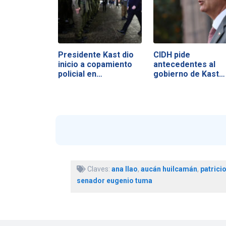
Presidente Kast dio
CIDH pide
inicio a copamiento
antecedentes al
policial en…
gobierno de Kast
tras…
Claves:
ana llao
,
aucán huilcamán
,
patrici
senador eugenio tuma