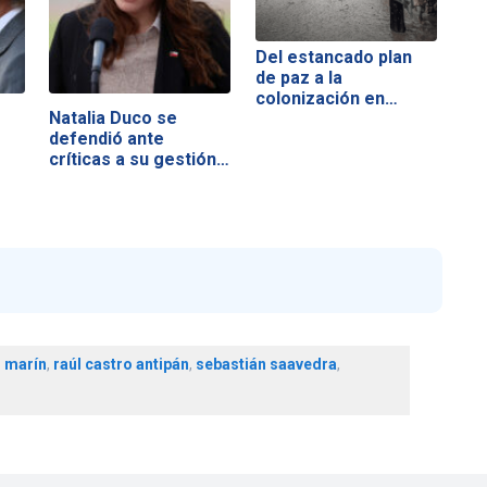
Del estancado plan
de paz a la
colonización en…
Natalia Duco se
defendió ante
críticas a su gestión…
o marín
,
raúl castro antipán
,
sebastián saavedra
,