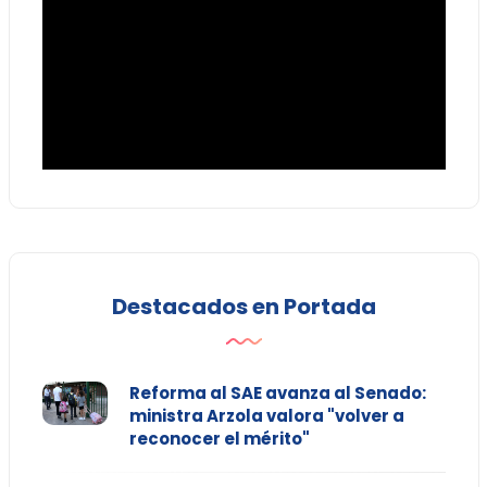
Destacados en Portada
Reforma al SAE avanza al Senado:
ministra Arzola valora "volver a
reconocer el mérito"