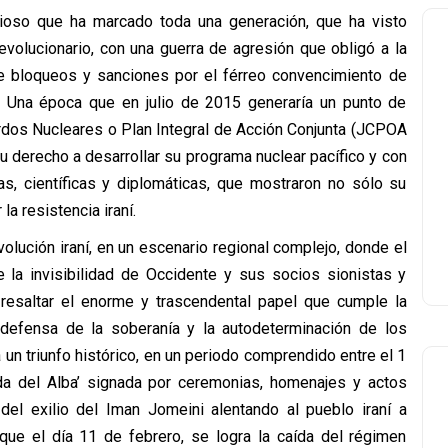
cioso que ha marcado toda una generación, que ha visto
revolucionario, con una guerra de agresión que obligó a la
e bloqueos y sanciones por el férreo convencimiento de
. Una época que en julio de 2015 generaría un punto de
erdos Nucleares o Plan Integral de Acción Conjunta (JCPOA
u derecho a desarrollar su programa nuclear pacífico y con
as, científicas y diplomáticas, que mostraron no sólo su
la resistencia iraní.
volución iraní, en un escenario regional complejo, donde el
e la invisibilidad de Occidente y sus socios sionistas y
esaltar el enorme y trascendental papel que cumple la
a defensa de la soberanía y la autodeterminación de los
un triunfo histórico, en un periodo comprendido entre el 1
a del Alba’ signada por ceremonias, homenajes y actos
el exilio del Iman Jomeini alentando al pueblo iraní a
 que el día 11 de febrero, se logra la caída del régimen