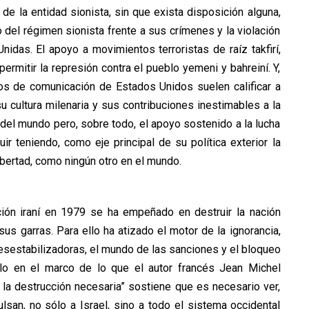
de la entidad sionista, sin que exista disposición alguna,
del régimen sionista frente a sus crímenes y la violación
idas. El apoyo a movimientos terroristas de raíz takfirí,
ermitir la represión contra el pueblo yemeni y bahreiní. Y,
ios de comunicación de Estados Unidos suelen calificar a
u cultura milenaria y sus contribuciones inestimables a la
a del mundo pero, sobre todo, el apoyo sostenido a la lucha
r teniendo, como eje principal de su política exterior la
ibertad, como ningún otro en el mundo.
ción iraní en 1979 se ha empeñado en destruir la nación
us garras. Para ello ha atizado el motor de la ignorancia,
esestabilizadoras, el mundo de las sanciones y el bloqueo
llo en el marco de lo que el autor francés Jean Michel
n: la destrucción necesaria” sostiene que es necesario ver,
lsan, no sólo a Israel, sino a todo el sistema occidental