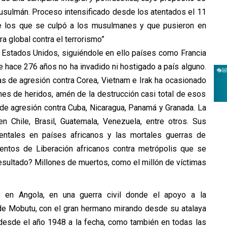
musulmán. Proceso intensificado desde los atentados el 11
 los que se culpó a los musulmanes y que pusieron en
 global contra el terrorismo”
e Estados Unidos, siguiéndole en ello países como Francia
e hace 276 años no ha invadido ni hostigado a país alguno.
as de agresión contra Corea, Vietnam e Irak ha ocasionado
nes de heridos, amén de la destrucción casi total de esos
de agresión contra Cuba, Nicaragua, Panamá y Granada. La
n Chile, Brasil, Guatemala, Venezuela, entre otros. Sus
entales en países africanos y las mortales guerras de
ientos de Liberación africanos contra metrópolis que se
resultado? Millones de muertos, como el millón de víctimas
en Angola, en una guerra civil donde el apoyo a la
e de Mobutu, con el gran hermano mirando desde su atalaya
l, desde el año 1948 a la fecha, como también en todas las