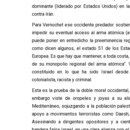
dominante (liderado por Estados Unidos) en la
contra Irán.
Para Vernochet ese occidente predador sostiene
impedir su eventual acceso al arma atómica (a
puede poner en entredicho la preeminencia regi
como dicen algunos, el estado 51 de los Esta
Europea. Es que hay que mantener, a toda costa,
de su monopolio regional del arma atómica”. 
constituido en lo que ha sido Israel desd
colonialista, racista y criminal.
Esta es la prueba de la doble moral occidental, 
embargo viste de oropeles y joyas a su aliad
Mediterráneo, sojuzgando a la población pales
apoyo a movimientos terroristas como Daesh,
Asesinando a dirigentes opositores y a cient
bandera falsa Israel, en una clara alianza con e