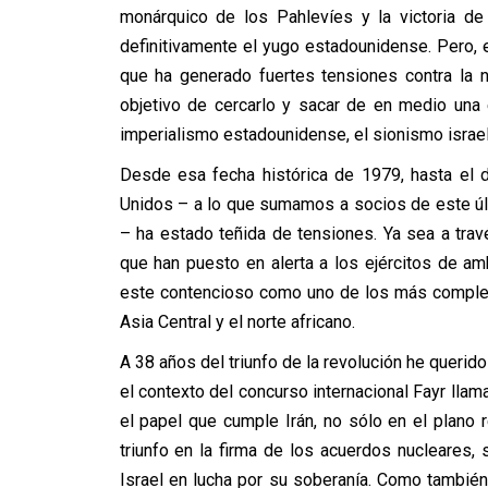
monárquico de los Pahlevíes y la victoria de
definitivamente el yugo estadounidense. Pero, 
que ha generado fuertes tensiones contra la 
objetivo de cercarlo y sacar de en medio una 
imperialismo estadounidense, el sionismo israel
Desde esa fecha histórica de 1979, hasta el dí
Unidos – a lo que sumamos a socios de este últi
– ha estado teñida de tensiones. Ya sea a trav
que han puesto en alerta a los ejércitos de a
este contencioso como uno de los más complejos
Asia Central y el norte africano.
A 38 años del triunfo de la revolución he querid
el contexto del concurso internacional Fayr llama
el papel que cumple Irán, no sólo en el plano r
triunfo en la firma de los acuerdos nucleares,
Israel en lucha por su soberanía. Como también