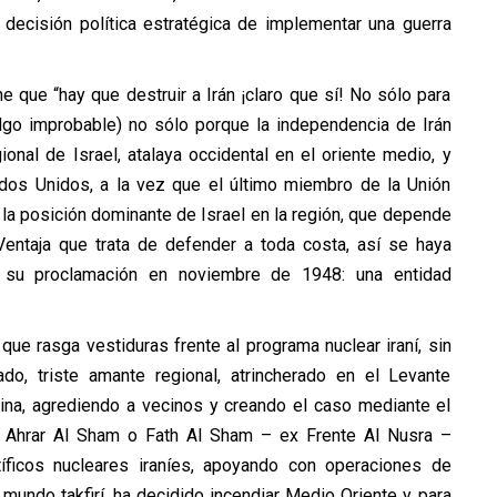
 decisión política estratégica de implementar una guerra
 que “hay que destruir a Irán ¡claro que sí! No sólo para
lgo improbable) no sólo porque la independencia de Irán
onal de Israel, atalaya occidental en el oriente medio, y
dos Unidos, a la vez que el último miembro de la Unión
 la posición dominante de Israel en la región, que depende
Ventaja que trata de defender a toda costa, así se haya
e su proclamación en noviembre de 1948: una entidad
que rasga vestiduras frente al programa nuclear iraní, sin
o, triste amante regional, atrincherado en el Levante
tina, agrediendo a vecinos y creando el caso mediante el
 Ahrar Al Sham o Fath Al Sham – ex Frente Al Nusra –
íficos nucleares iraníes, apoyando con operaciones de
l mundo takfirí, ha decidido incendiar Medio Oriente y para