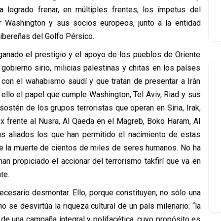
a logrado frenar, en múltiples frentes, los ímpetus del
or Washington y sus socios europeos, junto a la entidad
ribereñas del Golfo Pérsico.
a ganado el prestigio y el apoyo de los pueblos de Oriente
gobierno sirio, milicias palestinas y chitas en los países
 con el wahabismo saudí y que tratan de presentar a Irán
ello el papel que cumple Washington, Tel Aviv, Riad y sus
sostén de los grupos terroristas que operan en Siria, Irak,
x frente al Nusra, Al Qaeda en el Magreb, Boko Haram, Al
us aliados los que han permitido el nacimiento de estas
 de la muerte de cientos de miles de seres humanos. No ha
 han propiciado el accionar del terrorismo takfirí que va en
te.
ecesario desmontar. Ello, porque constituyen, no sólo una
se desvirtúa la riqueza cultural de un país milenario: “la
de una campaña integral y polifacética, cuyo propósito es