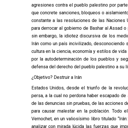
agresiones contra el pueblo palestino por parte 
que concrete sanciones, bloqueos o aislamiento 
constante a las resoluciones de las Naciones Un
para derrocar al gobierno de Bashar al Assad o p
sin embargo, la idiotez discursiva de los med
Irán como un país incivilizado, desconociendo s
cultura en la ciencia, economía y estilos de vid
por la autodeterminación de los pueblos y segui
defensa del derecho del pueblo palestino a su l
¿Objetivo? Destruir a Irán
Estados Unidos, desde el triunfo de la revolu
persa, a la cual no perdona haber escapado de s
de las denuncias sin pruebas, de las acciones d
para causar malestar en la población. Todo e
Vernochet, en un valiosísimo libro titulado “Irá
analizar con mirada lúcida las fuerzas que impu