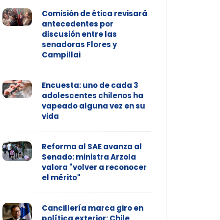
Comisión de ética revisará
antecedentes por
discusión entre las
senadoras Flores y
Campillai
Encuesta: uno de cada 3
adolescentes chilenos ha
vapeado alguna vez en su
vida
Reforma al SAE avanza al
Senado: ministra Arzola
valora "volver a reconocer
el mérito"
Cancillería marca giro en
política exterior: Chile