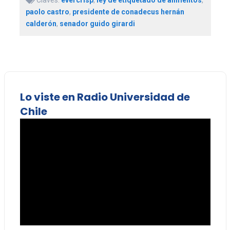
paolo castro
,
presidente de conadecus hernán
calderón
,
senador guido girardi
Lo viste en Radio Universidad de
Chile