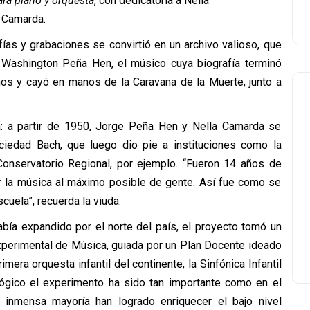
ara piano y orquesta
, con dedicatoria a Nella
Camarda.
ías y grabaciones se convirtió en un archivo valioso, que
 Washington Peña Hen, el músico cuya biografía terminó
os y cayó en manos de la Caravana de la Muerte, junto a
sa: a partir de 1950, Jorge Peña Hen y Nella Camarda se
ciedad Bach, que luego dio pie a instituciones como la
 Conservatorio Regional, por ejemplo. “Fueron 14 años de
r la música al máximo posible de gente. Así fue como se
cuela”, recuerda la viuda.
bía expandido por el norte del país, el proyecto tomó un
xperimental de Música, guiada por un Plan Docente ideado
era orquesta infantil del continente, la Sinfónica Infantil
lógico el experimento ha sido tan importante como en el
 inmensa mayoría han logrado enriquecer el bajo nivel