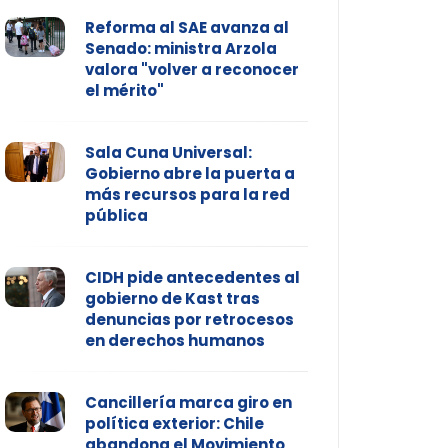
Reforma al SAE avanza al
Senado: ministra Arzola
valora "volver a reconocer
el mérito"
Sala Cuna Universal:
Gobierno abre la puerta a
más recursos para la red
pública
CIDH pide antecedentes al
gobierno de Kast tras
denuncias por retrocesos
en derechos humanos
Cancillería marca giro en
política exterior: Chile
abandona el Movimiento