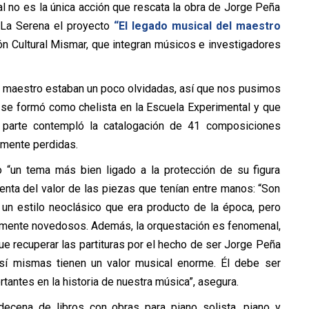
al no es la única acción que rescata la obra de Jorge Peña
 La Serena el proyecto
“El legado musical del maestro
ión Cultural Mismar, que integran músicos e investigadores
l maestro estaban un poco olvidadas, así que nos pusimos
 se formó como chelista en la Escuela Experimental y que
 parte contempló la catalogación de 41 composiciones
amente perdidas.
“un tema más bien ligado a la protección de su figura
uenta del valor de las piezas que tenían entre manos: “Son
, un estilo neoclásico que era producto de la época, pero
tamente novedosos. Además, la orquestación es fenomenal,
e recuperar las partituras por el hecho de ser Jorge Peña
í mismas tienen un valor musical enorme. Él debe ser
ntes en la historia de nuestra música”, asegura.
decena de libros con obras para piano solista, piano y