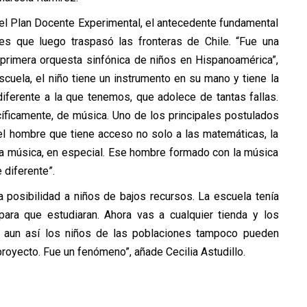
el Plan Docente Experimental, el antecedente fundamental
les que luego traspasó las fronteras de Chile. “Fue una
 primera orquesta sinfónica de niños en Hispanoamérica”,
cuela, el niño tiene un instrumento en su mano y tiene la
diferente a la que tenemos, que adolece de tantas fallas.
cíficamente, de música. Uno de los principales postulados
 el hombre que tiene acceso no solo a las matemáticas, la
a la música, en especial. Ese hombre formado con la música
e diferente”.
la posibilidad a niños de bajos recursos. La escuela tenía
ara que estudiaran. Ahora vas a cualquier tienda y los
o aun así los niños de las poblaciones tampoco pueden
royecto. Fue un fenómeno”, añade Cecilia Astudillo.