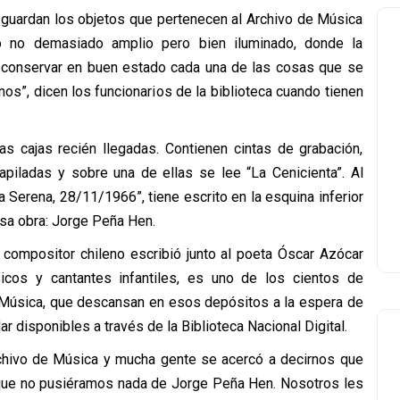
 guardan los objetos que pertenecen al Archivo de Música
lo no demasiado amplio pero bien iluminado, donde la
a conservar en buen estado cada una de las cosas que se
nos”, dicen los funcionarios de la biblioteca cuando tienen
as cajas recién llegadas. Contienen cintas de grabación,
piladas y sobre una de ellas se lee “La Cenicienta”. Al
a Serena, 28/11/1966”, tiene escrito en la esquina inferior
 esa obra: Jorge Peña Hen.
l compositor chileno escribió junto al poeta Óscar Azócar
icos y cantantes infantiles, es uno de los cientos de
 Música, que descansan en esos depósitos a la espera de
r disponibles a través de la Biblioteca Nacional Digital.
rchivo de Música y mucha gente se acercó a decirnos que
que no pusiéramos nada de Jorge Peña Hen. Nosotros les