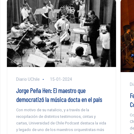
Diario UChile
15-01-2024
Di
Jorge Peña Hen: El maestro que
F
democratizó la música docta en el país
C
Con motivo de su natalicio, y a través de la
Co
recopilación de distintos testimonios, cintas y
Ch
cartas, Universidad de Chile Podcast destaca la vida
de
y legado de uno de los maestros orquestistas más