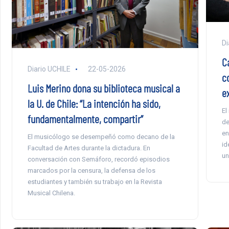
Di
C
Diario UCHILE
22-05-2026
c
Luis Merino dona su biblioteca musical a
e
la U. de Chile: “La intención ha sido,
El
fundamentalmente, compartir”
de
en
El musicólogo se desempeñó como decano de la
id
Facultad de Artes durante la dictadura. En
un
conversación con Semáforo, recordó episodios
marcados por la censura, la defensa de los
estudiantes y también su trabajo en la Revista
Musical Chilena.