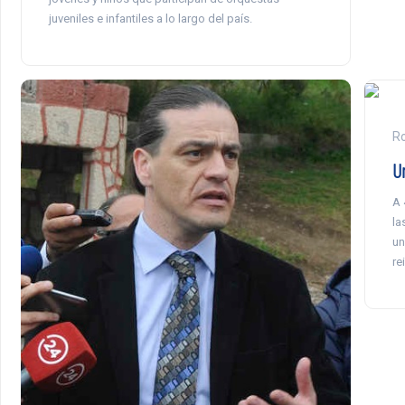
juveniles e infantiles a lo largo del país.
Ro
U
A 
la
un
re