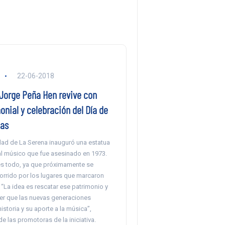
22-06-2018
Jorge Peña Hen revive con
onial y celebración del Día de
tas
dad de La Serena inauguró una estatua
l músico que fue asesinado en 1973.
es todo, ya que próximamente se
orrido por los lugares que marcaron
. “La idea es rescatar ese patrimonio y
er que las nuevas generaciones
storia y su aporte a la música”,
 las promotoras de la iniciativa.