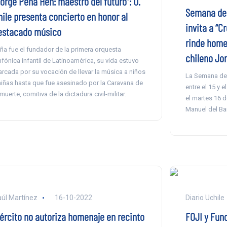
Jorge Peña Hen: maestro del futuro”: U.
Semana de 
hile presenta concierto en honor al
invita a “C
estacado músico
rinde home
ña fue el fundador de la primera orquesta
chileno Jo
nfónica infantil de Latinoamérica, su vida estuvo
rcada por su vocación de llevar la música a niños
La Semana de l
niñas hasta que fue asesinado por la Caravana de
entre el 15 y 
 muerte, comitiva de la dictadura civil-militar.
el martes 16 d
Manuel del Bar
úl Martínez
16-10-2022
Diario Uchile
jército no autoriza homenaje en recinto
FOJI y Fun