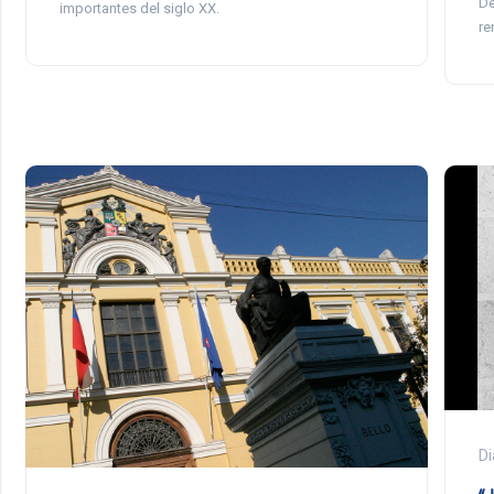
De
importantes del siglo XX.
re
Di