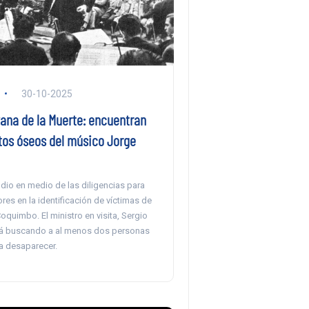
30-10-2025
ana de la Muerte: encuentran
tos óseos del músico Jorge
 dio en medio de las diligencias para
ores en la identificación de víctimas de
oquimbo. El ministro en visita, Sergio
tá buscando a al menos dos personas
a desaparecer.