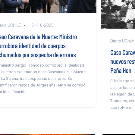
ario UCHILE
31-10-2025
aso Caravana de la Muerte: Ministro
Diario UChile
orrobora identidad de cuerpos
Caso Carav
xhumados por sospecha de errores
nuevos res
 ministro Sergio Troncoso corroboró la identidad
Peña Hen
 cuerpos exhumados de la Caravana de la Muerte
 La Serena, tras sospechas de errores. Se
El hallazgo se
entificaron restos de Jorge Peña Hen y se corrigió
aclarar los err
a identificación.
la Región de C
Troncoso, es
que volvieron 