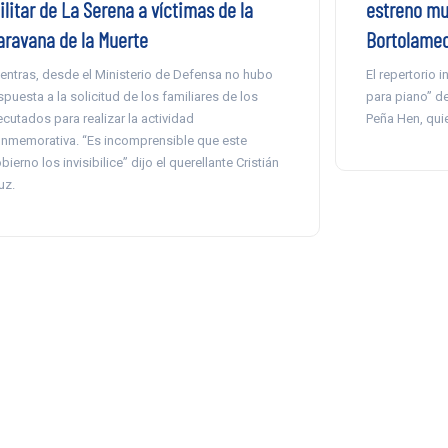
litar de La Serena a víctimas de la
estreno mu
aravana de la Muerte
Bortolameo
entras, desde el Ministerio de Defensa no hubo
El repertorio i
spuesta a la solicitud de los familiares de los
para piano” de
ecutados para realizar la actividad
Peña Hen, qui
nmemorativa. “Es incomprensible que este
bierno los invisibilice” dijo el querellante Cristián
uz.