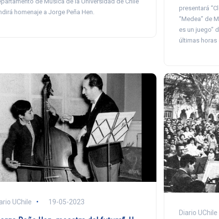
partamento de Música de la Universidad de Chile
presentará “Cl
ndirá homenaje a Jorge Peña Hen.
“Medea” de Ma
es un juego” 
últimas horas
ario UChile
19-05-2023
Diario UChile