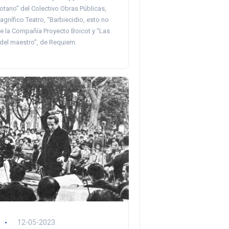
otario” del Colectivo Obras Públicas,
gnífico Teatro, “Barbiecidio, esto no
de la Compañía Proyecto Boicot y “Las
 del maestro”, de Requiem.
12-05-2023