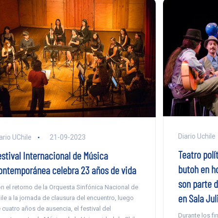
Diario Uchile
ario UChile
21-09-2023
Teatro polí
estival Internacional de Música
butoh en h
ontemporánea celebra 23 años de vida
son parte 
n el retorno de la Orquesta Sinfónica Nacional de
en Sala Jul
ile a la jornada de clausura del encuentro, luego
 cuatro años de ausencia, el festival del
Durante los fi