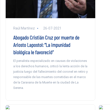
Raúl Martínez
26-07-2021
Abogado Cristián Cruz por muerte de
Ariosto Lapostol: “La impunidad
biológica le favoreció”
El penalista especializado en causas de violaciones
a los derechos humanos, criticó la lenta acción de la
justicia luego del fallecimiento del coronel en retiro y
responsable de las muertes cometidas en el marco
de la Caravana de la Muerte en la ciudad de La
Serena.