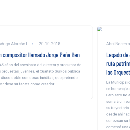
drigo Alarcón L.
20-10-2018
Abril Becerra
n compositor llamado Jorge Peña Hen
Legado de 
ruta patrim
45 años del asesinato del director y precursor de
las Orques
s orquestas juveniles, el Cuarteto Surkos publica
 disco doble con obras inéditas, que pretende
La Municipali
ivindicar su faceta como creador.
en homenaje a
Pero esto no 
sumará un rec
su trayectoria
desde ahí hac
conozcan su hi
comentó una de