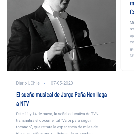
mi
C
Mi
re
ej
co
go
Cr
Diario UChile
07-05-2023
El sueño musical de Jorge Peña Hen llega
a NTV
Este 11 y 14 de mayo, la señal educativa de TVN
transmitirá el documental “Valor para seguir
tocando”, que retrata la experiencia de miles de
jóvenes y niños que participan de orquestas