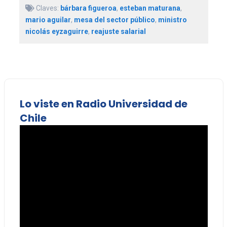
Claves:
bárbara figueroa
,
esteban maturana
,
mario aguilar
,
mesa del sector público
,
ministro
nicolás eyzaguirre
,
reajuste salarial
Lo viste en Radio Universidad de
Chile