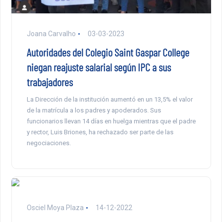
Joana Carvalho
03-03-2023
Autoridades del Colegio Saint Gaspar College
niegan reajuste salarial según IPC a sus
trabajadores
La Dirección de la institución aumentó en un 13,5% el valor
de la matrícula a los padres y apoderados. Sus
funcionarios llevan 14 días en huelga mientras que el padre
y rector, Luis Briones, ha rechazado ser parte de las
negociaciones.
Osciel Moya Plaza
14-12-2022