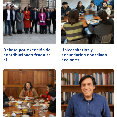
Debate por exención de
Universitarios y
contribuciones fractura
secundarios coordinan
al…
acciones…