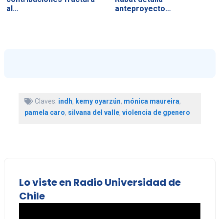
al…
anteproyecto…
Claves:
indh
,
kemy oyarzún
,
mónica maureira
,
pamela caro
,
silvana del valle
,
violencia de gpenero
Lo viste en Radio Universidad de
Chile