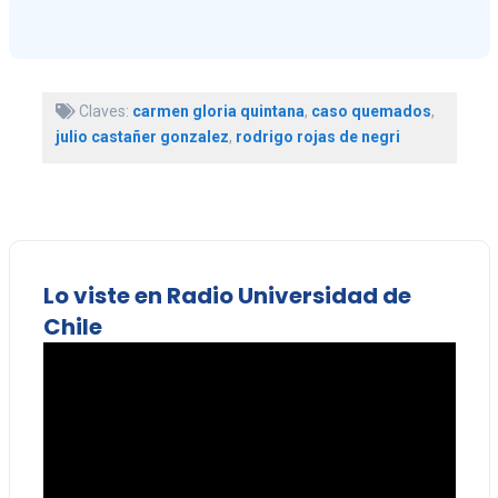
Claves:
carmen gloria quintana
,
caso quemados
,
julio castañer gonzalez
,
rodrigo rojas de negri
Lo viste en Radio Universidad de
Chile