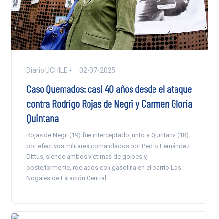
Diario UCHILE
02-07-2025
Caso Quemados: casi 40 años desde el ataque
contra Rodrigo Rojas de Negri y Carmen Gloria
Quintana
Rojas de Negri (19) fue interceptado junto a Quintana (18)
por efectivos militares comandados por Pedro Fernández
Dittus, siendo ambos víctimas de golpes y,
posteriormente, rociados con gasolina en el barrio Los
Nogales de Estación Central.