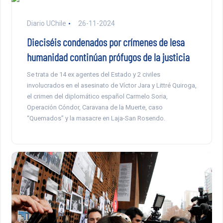
Diario UChile
26-11-2024
Dieciséis condenados por crímenes de lesa
humanidad continúan prófugos de la justicia
Se trata de 14 ex agentes del Estado y 2 civiles
involucrados en el asesinato de Víctor Jara y Littré Quiroga,
el crimen del diplomático español Carmelo Soria,
Operación Cóndor, Caravana de la Muerte, caso
“Quemados” y la masacre en Laja-San Rosendo.