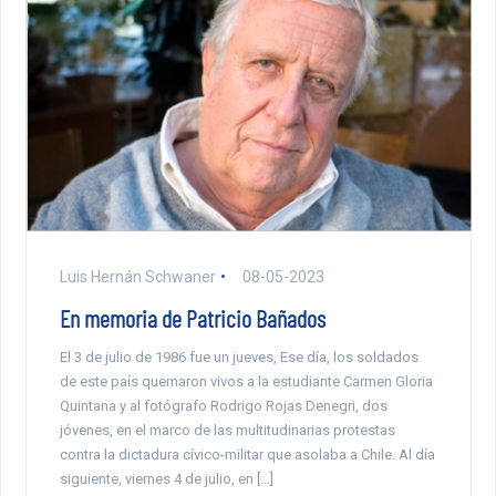
Luis Hernán Schwaner
08-05-2023
En memoria de Patricio Bañados
El 3 de julio de 1986 fue un jueves, Ese día, los soldados
de este país quemaron vivos a la estudiante Carmen Gloria
Quintana y al fotógrafo Rodrigo Rojas Denegri, dos
jóvenes, en el marco de las multitudinarias protestas
contra la dictadura cívico-militar que asolaba a Chile. Al día
siguiente, viernes 4 de julio, en […]