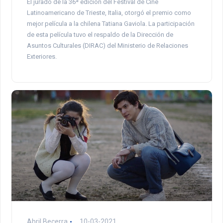
El jurado de la 36ª edición del Festival de Cine
Latinoamericano de Trieste, Italia, otorgó el premio como
mejor película a la chilena Tatiana Gaviola. La participación
de esta película tuvo el respaldo de la Dirección de
Asuntos Culturales (DIRAC) del Ministerio de Relaciones
Exteriores.
Abril Becerra
10-03-2021