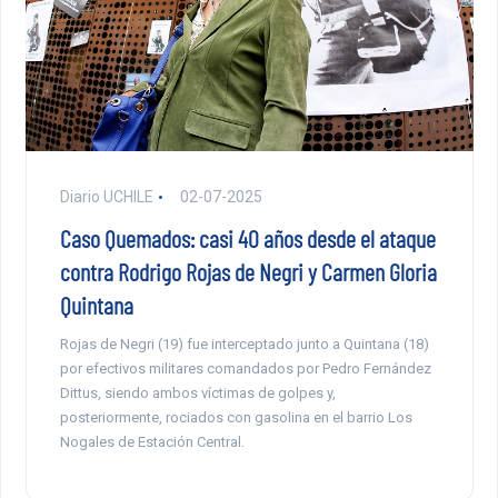
Diario UCHILE
02-07-2025
Caso Quemados: casi 40 años desde el ataque
contra Rodrigo Rojas de Negri y Carmen Gloria
Quintana
Rojas de Negri (19) fue interceptado junto a Quintana (18)
por efectivos militares comandados por Pedro Fernández
Dittus, siendo ambos víctimas de golpes y,
posteriormente, rociados con gasolina en el barrio Los
Nogales de Estación Central.