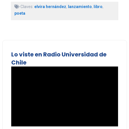
Claves:
elvira hernández
,
lanzamiento
,
libro
,
poeta
Lo viste en Radio Universidad de
Chile