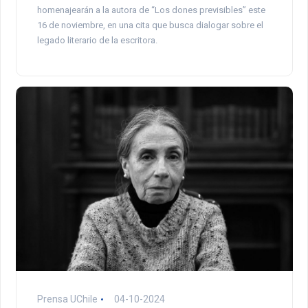
homenajearán a la autora de “Los dones previsibles” este
16 de noviembre, en una cita que busca dialogar sobre el
legado literario de la escritora.
Prensa UChile
04-10-2024