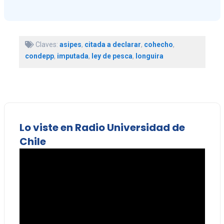
Claves:
asipes
,
citada a declarar
,
cohecho
,
condepp
,
imputada
,
ley de pesca
,
longuira
Lo viste en Radio Universidad de
Chile