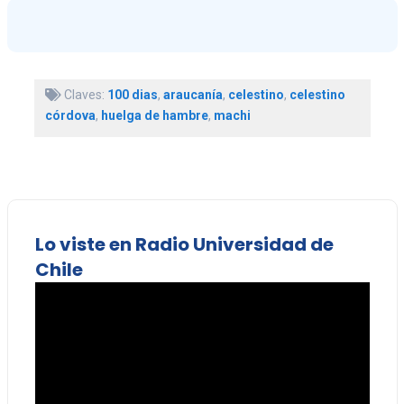
Claves:
100 dias
,
araucanía
,
celestino
,
celestino
córdova
,
huelga de hambre
,
machi
Lo viste en Radio Universidad de
Chile