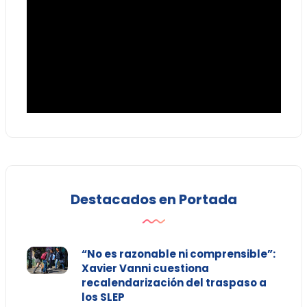
Destacados en Portada
“No es razonable ni comprensible”:
Xavier Vanni cuestiona
recalendarización del traspaso a
los SLEP