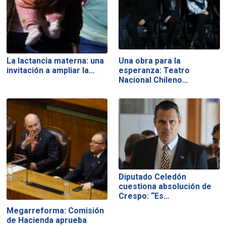
La lactancia materna: una
Una obra para la
invitación a ampliar la…
esperanza: Teatro
Nacional Chileno…
Diputado Celedón
cuestiona absolución de
Crespo: “Es…
Megarreforma: Comisión
de Hacienda aprueba