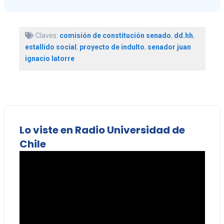
Claves:
comisión de constitución senado
,
dd.hh
,
estallido social
,
proyecto de indulto
,
senador juan
ignacio latorre
Lo viste en Radio Universidad de
Chile