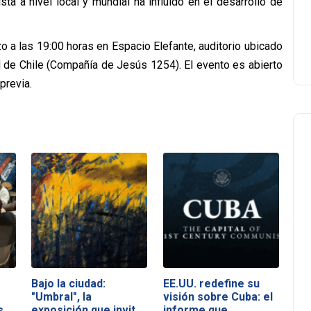
ta a nivel local y mundial ha influido en el desarrollo de
o a las 19:00 horas en Espacio Elefante, auditorio ubicado
d de Chile (Compañía de Jesús 1254). El evento es abierto
previa.
Bajo la ciudad:
EE.UU. redefine su
"Umbral", la
visión sobre Cuba: el
s…
exposición que invita
informe que…