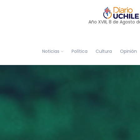
Año XVIII, 8 de
Agosto
d
Noticias
Política
Cultura
Opinión