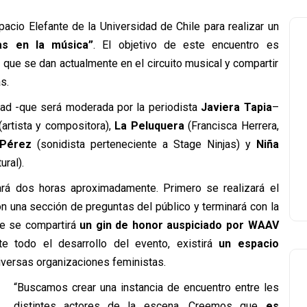
acio Elefante de la Universidad de Chile para realizar un
as en la música”
. El objetivo de este encuentro es
 que se dan actualmente en el circuito musical y compartir
s.
idad -que será moderada por la periodista
Javiera Tapia
–
artista y compositora),
La Peluquera
(Francisca Herrera,
Pérez
(sonidista perteneciente a Stage Ninjas) y
Niña
ural).
rá dos horas aproximadamente. Primero se realizará el
n una sección de preguntas del público y terminará con la
re se compartirá
un gin de honor auspiciado por WAAV
te todo el desarrollo del evento, existirá
un espacio
versas organizaciones feministas.
“Buscamos crear una instancia de encuentro entre les
distintes actores de la escena. Creemos que
es