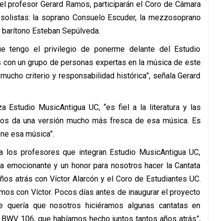
del profesor Gerard Ramos, participarán el Coro de Cámara
 solistas: la soprano Consuelo Escuder, la mezzosoprano
l barítono Esteban Sepúlveda.
e tengo el privilegio de ponerme delante del Estudio
as con un grupo de personas expertas en la música de este
mucho criterio y responsabilidad histórica”, señala Gerard
a Estudio MusicAntigua UC, “es fiel a la literatura y las
, nos da una versión mucho más fresca de esa música. Es
ene esa música”.
ara los profesores que integran Estudio MusicAntigua UC,
lta emocionante y un honor para nosotros hacer la Cantata
ños atrás con Víctor Alarcón y el Coro de Estudiantes UC.
imos con Víctor. Pocos días antes de inaugurar el proyecto
e quería que nosotros hiciéramos algunas cantatas en
ta BWV 106, que habíamos hecho juntos tantos años atrás”,