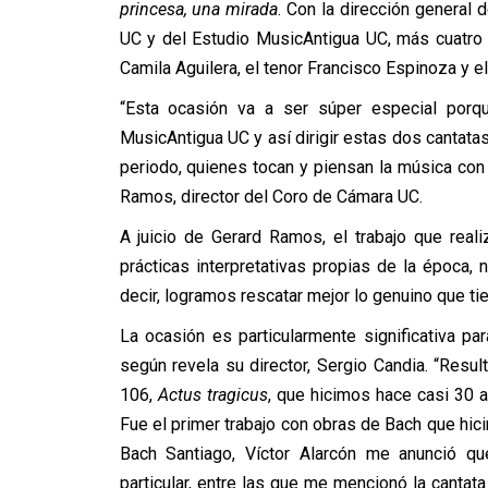
princesa, una mirada
. Con la dirección general 
UC y del Estudio MusicAntigua UC, más cuatro
Camila Aguilera, el tenor Francisco Espinoza y e
“Esta ocasión va a ser súper especial porqu
MusicAntigua UC y así dirigir estas dos cantat
periodo, quienes tocan y piensan la música con 
Ramos, director del Coro de Cámara UC.
A juicio de Gerard Ramos, el trabajo que realiz
prácticas interpretativas propias de la época
decir, logramos rescatar mejor lo genuino que ti
La ocasión es particularmente significativa p
según revela su director, Sergio Candia. “Resu
106,
Actus tragicus
, que hicimos hace casi 30 a
Fue el primer trabajo con obras de Bach que hic
Bach Santiago, Víctor Alarcón me anunció qu
particular, entre las que me mencionó la canta