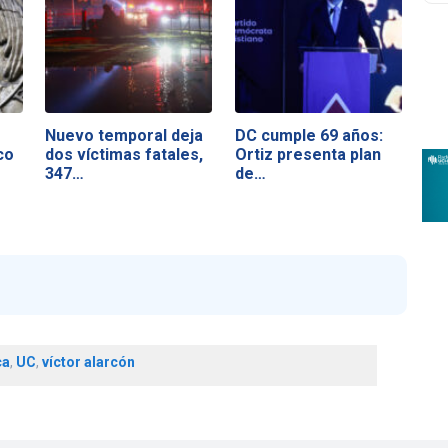
Nuevo temporal deja
DC cumple 69 años:
co
dos víctimas fatales,
Ortiz presenta plan
347…
de…
ca
,
UC
,
víctor alarcón