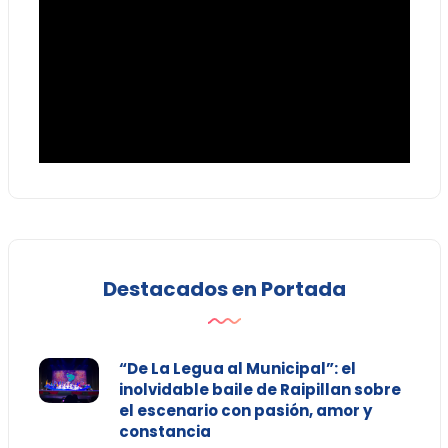
Destacados en Portada
“De La Legua al Municipal”: el
inolvidable baile de Raipillan sobre
el escenario con pasión, amor y
constancia