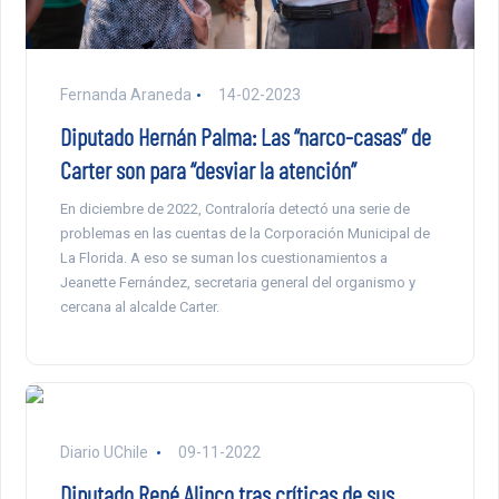
Fernanda Araneda
14-02-2023
Diputado Hernán Palma: Las “narco-casas” de
Carter son para “desviar la atención”
En diciembre de 2022, Contraloría detectó una serie de
problemas en las cuentas de la Corporación Municipal de
La Florida. A eso se suman los cuestionamientos a
Jeanette Fernández, secretaria general del organismo y
cercana al alcalde Carter.
Diario UChile
09-11-2022
Diputado René Alinco tras críticas de sus