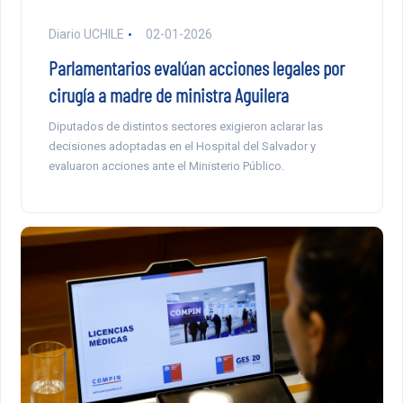
Diario UCHILE
02-01-2026
Parlamentarios evalúan acciones legales por
cirugía a madre de ministra Aguilera
Diputados de distintos sectores exigieron aclarar las
decisiones adoptadas en el Hospital del Salvador y
evaluaron acciones ante el Ministerio Público.