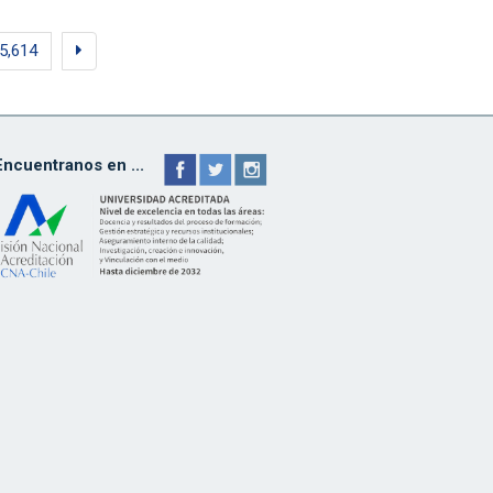
5,614
Encuentranos en ...