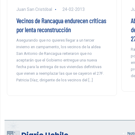
Juan San Cristóbal
24-02-2013
Ju
Vecinos de Rancagua endurecen críticas
A
por lenta reconstrucción
d
2
Asegurando que no quieres llegar a un tercer
invierno en campamento, los vecinos de la aldea
Ra
San Antonio de Rancagua reiteraron que no
po
aceptarán que el Gobierno entregue una nueva
em
fecha para la entrega de sus viviendas definitivas
pr
que vienen a reemplazar las que se cayeron el 27F.
de
Patricia Díaz, dirigente de los vecinos del […]
Noti