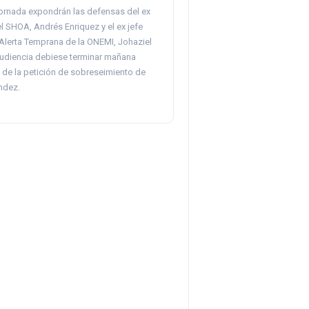
jornada expondrán las defensas del ex
l SHOA, Andrés Enriquez y el ex jefe
 Alerta Temprana de la ONEMI, Johaziel
udiencia debiese terminar mañana
s de la petición de sobreseimiento de
ndez.