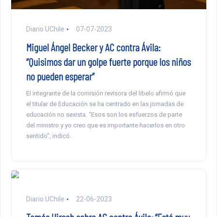
Diario UChile
07-07-2023
Miguel Ángel Becker y AC contra Ávila:
“Quisimos dar un golpe fuerte porque los niños
no pueden esperar”
El integrante de la comisión revisora del libelo afirmó que
el titular de Educación se ha centrado en las jornadas de
educación no sexista. “Esos son los esfuerzos de parte
del ministro y yo creo que es importante hacerlos en otro
sentido”, indicó.
Diario UChile
22-06-2023