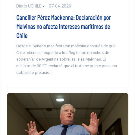
Diario UCHILE
07-04-2026
Canciller Pérez Mackenna: Declaración por
Malvinas no afecta intereses marítimos de
Chile
Desde el Senado manifestaron molestia después de que
Chile reitera su respaldo a los “legítimos derechos de
soberanía” de Argentina sobre las Islas Malvinas. El
ministro de RR.EE. rechazó que el texto se preste para una
doble interpretación.