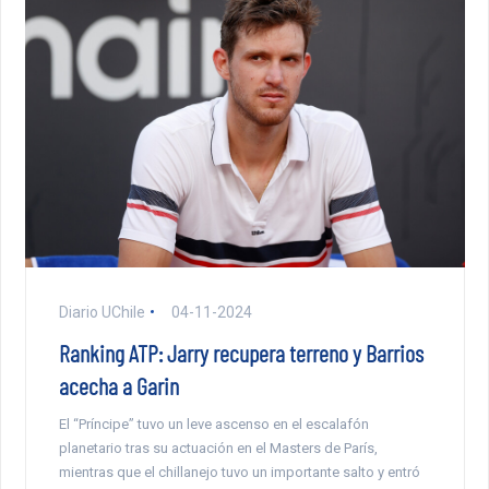
Diario UChile
04-11-2024
Ranking ATP: Jarry recupera terreno y Barrios
acecha a Garin
El “Príncipe” tuvo un leve ascenso en el escalafón
planetario tras su actuación en el Masters de París,
mientras que el chillanejo tuvo un importante salto y entró