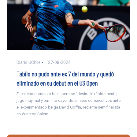
Diario UChile
27-08-2024
Tabilo no pudo ante ex 7 del mundo y quedó
eliminado en su debut en el US Open
El chileno comenzó bien, pero se “desinfló” rápidamente,
jugó muy mal y terminó cayendo en sets consecutivos ante
el experimentado belga David Goffin, reciente semifinalista
en Winston Salem.