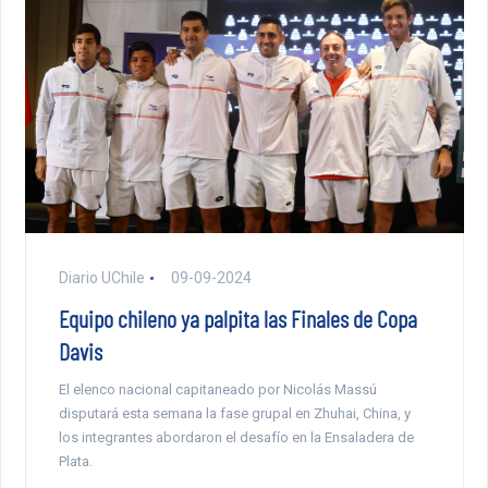
Diario UChile
09-09-2024
Equipo chileno ya palpita las Finales de Copa
Davis
El elenco nacional capitaneado por Nicolás Massú
disputará esta semana la fase grupal en Zhuhai, China, y
los integrantes abordaron el desafío en la Ensaladera de
Plata.