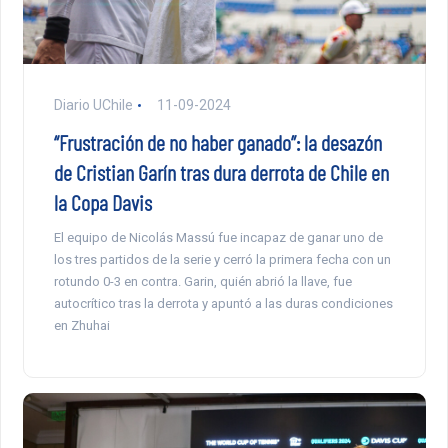
Diario UChile
11-09-2024
“Frustración de no haber ganado”: la desazón
de Cristian Garín tras dura derrota de Chile en
la Copa Davis
El equipo de Nicolás Massú fue incapaz de ganar uno de
los tres partidos de la serie y cerró la primera fecha con un
rotundo 0-3 en contra. Garin, quién abrió la llave, fue
autocrítico tras la derrota y apuntó a las duras condiciones
en Zhuhai