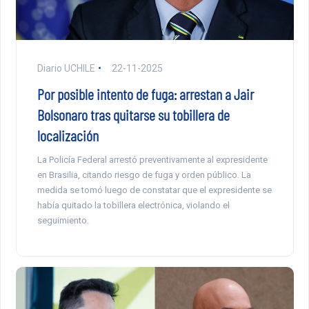
Diario UCHILE
22-11-2025
Por posible intento de fuga: arrestan a Jair
Bolsonaro tras quitarse su tobillera de
localización
La Policía Federal arrestó preventivamente al expresidente
en Brasilia, citando riesgo de fuga y orden público. La
medida se tomó luego de constatar que el expresidente se
había quitado la tobillera electrónica, violando el
seguimiento.