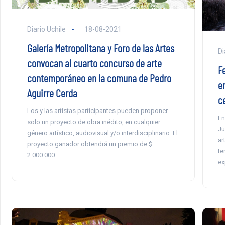
Diario Uchile
18-08-2021
Galería Metropolitana y Foro de las Artes
Di
convocan al cuarto concurso de arte
Fe
contemporáneo en la comuna de Pedro
e
Aguirre Cerda
c
Los y las artistas participantes pueden proponer
En
solo un proyecto de obra inédito, en cualquier
Ju
género artístico, audiovisual y/o interdisciplinario. El
ar
proyecto ganador obtendrá un premio de $
te
2.000.000.
ex