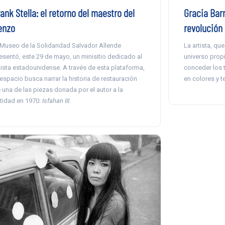
ank Stella: el retorno del maestro del
Gracia Barr
ienzo
revolución 
 Museo de la Solidaridad Salvador Allende
La artista, qu
esentó, este 29 de mayo, un minisitio dedicado al
universo prop
tista estadounidense. A través de esta plataforma,
conceder los 
 espacio busca narrar la historia de restauración
en colores y 
 una de las piezas donada por el autor a la
tidad en 1970:
Isfahan III
.