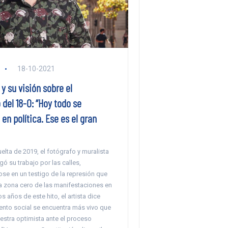
18-10-2021
 su visión sobre el
 del 18-O: “Hoy todo se
en política. Ese es el gran
uelta de 2019, el fotógrafo y muralista
gó su trabajo por las calles,
se en un testigo de la represión que
la zona cero de las manifestaciones en
s años de este hito, el artista dice
ento social se encuentra más vivo que
estra optimista ante el proceso