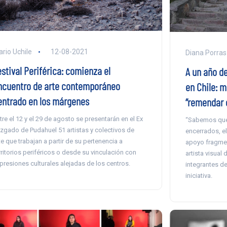
ario Uchile
12-08-2021
Diana Porras
stival Periférica: comienza el
A un año d
ncuentro de arte contemporáneo
en Chile: m
entrado en los márgenes
“remendar e
tre el 12 y el 29 de agosto se presentarán en el Ex
“Sabemos que
zgado de Pudahuel 51 artistas y colectivos de
encerrados, el
te que trabajan a partir de su pertenencia a
apoyo fragmen
rritorios periféricos o desde su vinculación con
artista visual 
presiones culturales alejadas de los centros.
integrantes d
iniciativa.