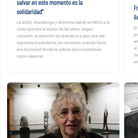
salvar en este momento es la
Fr
solidaridad”
l
La actriz, dramaturga y directora teatral se refirió a la
El
crisis que vive el sector de las artes. Según
pr
comentó, la situación es dramática y que, una vez
ar
superada la pandemia, es necesario avanzar hacia
el
una sociedad donde la cultura sea considerada
de
como esencial.
en