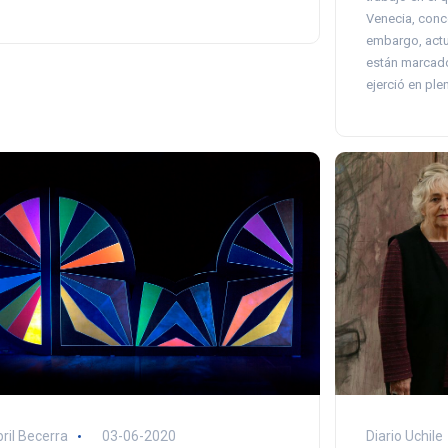
Venecia, conc
embargo, actu
están marcado
ejerció en plen
ril Becerra
03-06-2020
Diario Uchile