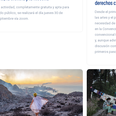
derechos cu
 actividad, completamente gratuita y apta para
Desde el prime
do público, se realizará el día jueves 30 de
las artes y el
ptiembre vía zoom.
necesidad de 
en la Convenci
convencional M
y, aunque advi
discusión com
primeros paso