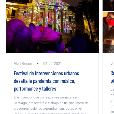
Di
Abril Becerra
04-02-2021
R
Festival de intervenciones urbanas
p
desafía la pandemia con música,
performance y talleres
La
de
El encuentro, que por sexta vez se instala en
pr
Santiago, presentará el trabajo de un sinnúmero de
ob
creadores, quienes expondrán sus obras en el
ar