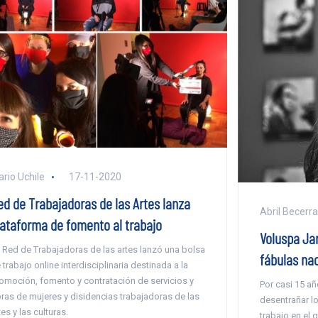
ario Uchile
17-11-2020
ed de Trabajadoras de las Artes lanza
Abril Becerra
lataforma de fomento al trabajo
Voluspa Jar
 Red de Trabajadoras de las artes lanzó una bolsa
fábulas nac
 trabajo online interdisciplinaria destinada a la
omoción, fomento y contratación de servicios y
Por casi 15 añ
ras de mujeres y disidencias trabajadoras de las
desentrañar lo
tes y las culturas.
trabajo en el 