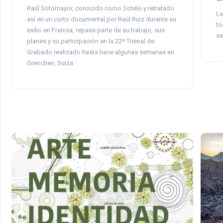
Raúl Sotomayor, conocido como Sotelo y retratado
La
así en un corto documental por Raúl Ruiz durante su
to
exilio en Francia, repasa parte de su trabajo, sus
se
planes y su participación en la 22ª Trienal de
Grabado realizado hasta hace algunas semanas en
Grenchen, Suiza.