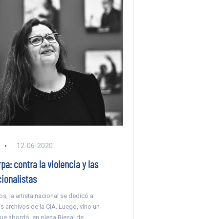
12-06-2020
pa: contra la violencia y las
ionalistas
os, la artista nacional se dedicó a
s archivos de la CIA. Luego, vino un
que abordó, en plena Bienal de