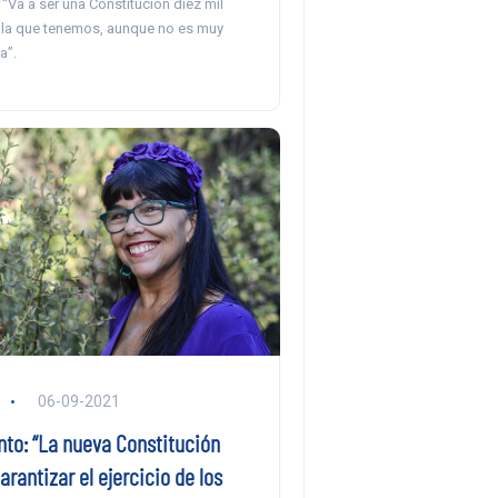
 “Va a ser una Constitución diez mil
 la que tenemos, aunque no es muy
a”.
06-09-2021
nto: “La nueva Constitución
arantizar el ejercicio de los