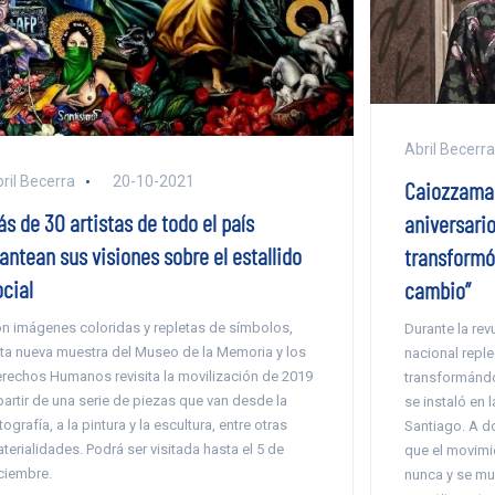
Abril Becerra
ril Becerra
20-10-2021
Caiozzama y
s de 30 artistas de todo el país
aniversario
antean sus visiones sobre el estallido
transformó 
ocial
cambio”
n imágenes coloridas y repletas de símbolos,
Durante la rev
ta nueva muestra del Museo de la Memoria y los
nacional reple
rechos Humanos revisita la movilización de 2019
transformándo
partir de una serie de piezas que van desde la
se instaló en 
tografía, a la pintura y la escultura, entre otras
Santiago. A do
terialidades. Podrá ser visitada hasta el 5 de
que el movimi
ciembre.
nunca y se mu