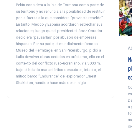
Pekin considera a la isla de Formosa como parte de
su territorio y no renuncia a la posibilidad de restituir
por la fuerza a la que considera “provincia rebelde”.
En tanto, México y España acordaron estrechar sus
relaciones, luego que el presidente López Obrador
decidiera “pausarlas” por abusos de empresas
hispanas. Por su parte, el mundialmente famoso
Ab
Museo del Hermitage, en San Petersburgo, pidió a
Italia devolver obras cedidas en préstamo, ello en el
Má
contexto del conflicto ruso-ucraniano. Y a 3000 m.
pl
bajo el helado mar antártico descubren, intacto, el
s
mítico barco “Endurance” del explorador Ernest
Shakleton, hundido hace más de un siglo.
Co
es
De
a 
fo
ma
di