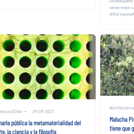
constituyente:
veces mejor a
difícil superarl
Abril Becerra
ensa UChile
29-09-2021
Malucha Pi
harla pública la metamaterialidad del
tiene que g
te, la ciencia y la filosofía