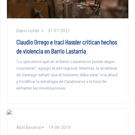
Diario Uchile
31-07-2021
Claudio Orrego e Irací Hassler critican hechos
de violencia en Barrio Lastarria
“Lo que vimos ayer en el Barrio Lastarria no puede seguir
ocurriendo”, agregó el jefe regional. Mientras, la alcaldesa
de Santiago señaló que el Gobierno debe estar “a la altura”
y modificar la estrategia de Carabineros a la hora de
enfrentar las movilizaciones.
Abril Becerra
19-06-2019