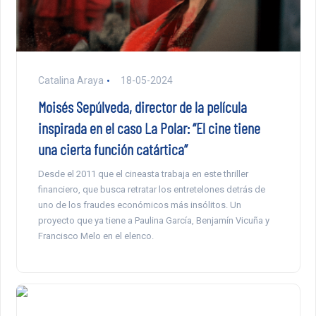
Catalina Araya
18-05-2024
Moisés Sepúlveda, director de la película
inspirada en el caso La Polar: “El cine tiene
una cierta función catártica”
Desde el 2011 que el cineasta trabaja en este thriller
financiero, que busca retratar los entretelones detrás de
uno de los fraudes económicos más insólitos. Un
proyecto que ya tiene a Paulina García, Benjamín Vicuña y
Francisco Melo en el elenco.