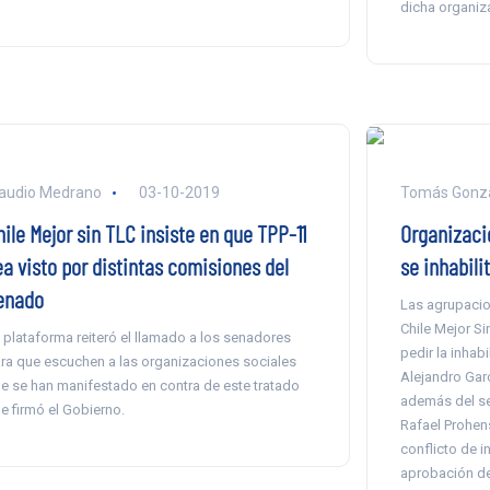
dicha organiza
audio Medrano
03-10-2019
Tomás Gonzá
ile Mejor sin TLC insiste en que TPP-11
Organizaci
ea visto por distintas comisiones del
se inhabili
enado
Las agrupacio
Chile Mejor Si
 plataforma reiteró el llamado a los senadores
pedir la inhab
ra que escuchen a las organizaciones sociales
Alejandro Gar
e se han manifestado en contra de este tratado
además del se
e firmó el Gobierno.
Rafael Prohens
conflicto de i
aprobación de