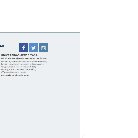
n ...