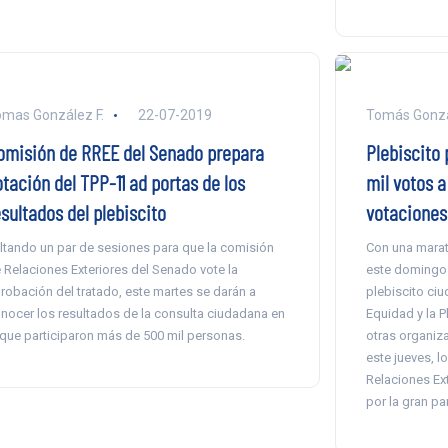
mas González F.
22-07-2019
Tomás Gonzá
omisión de RREE del Senado prepara
Plebiscito 
tación del TPP-11 ad portas de los
mil votos a
sultados del plebiscito
votaciones
ltando un par de sesiones para que la comisión
Con una marat
 Relaciones Exteriores del Senado vote la
este domingo 
robación del tratado, este martes se darán a
plebiscito ci
nocer los resultados de la consulta ciudadana en
Equidad y la P
 que participaron más de 500 mil personas.
otras organiza
este jueves, 
Relaciones Ex
por la gran pa