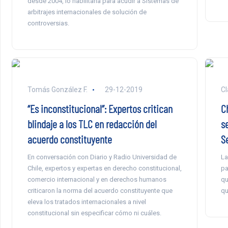
desde 2004, lo habilitaría para acudir a Sistemas de
arbitrajes internacionales de solución de
controversias.
Tomás González F.
29-12-2019
Cl
“Es inconstitucional”: Expertos critican
Ch
blindaje a los TLC en redacción del
s
acuerdo constituyente
S
En conversación con Diario y Radio Universidad de
La
Chile, expertos y expertas en derecho constitucional,
pa
comercio internacional y en derechos humanos
qu
criticaron la norma del acuerdo constituyente que
qu
eleva los tratados internacionales a nivel
constitucional sin especificar cómo ni cuáles.