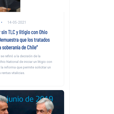
14-05-2021
 sin TLC y litigio con Ohio
Demuestra que los tratados
 soberanía de Chile”
e refirió a la decisión de la
io National de iniciar un litigio con
 la reforma que permite solicitar un
 rentas vitalicias.