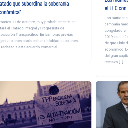
ratado que subordina la soberanía
el TLC con 
conómica”
Los partidario
 martes 11 de octubre, muy probablemente, se
campaña mediá
tará el Tratado Integral y Progresista de
congelado en 
ociación Transpacífico. En las horas previas
2019, continú
ganizaciones sociales han redoblado acciones
de que Chile d
 rechazo a este acuerdo comercial.
económico. Lo
del gran capit
rechazo […]