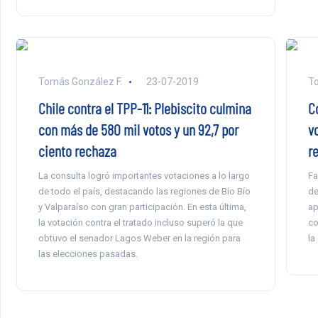
Tomás González F.
23-07-2019
To
Chile contra el TPP-11: Plebiscito culmina
C
con más de 580 mil votos y un 92,7 por
vo
ciento rechaza
re
La consulta logró importantes votaciones a lo largo
Fa
de todo el país, destacando las regiones de Bío Bío
de
y Valparaíso con gran participación. En esta última,
ap
la votación contra el tratado incluso superó la que
co
obtuvo el senador Lagos Weber en la región para
la
las elecciones pasadas.