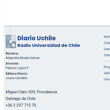
Diario Uchile
Noti
Col
Radio Universidad de Chile
Cart
Rectora:
Trib
Alejandra Mizala Salces
Director:
Prog
Patricio López P.
Seña
Editora Diario:
Joana Carvalho
Uso
Miguel Claro 509, Providencia
Santiago de Chile
+56 2 297 715 70