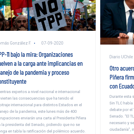
más González F.
07-09-2020
PP-11 bajo la mira: Organizaciones
Diario UChile
uelven a la carga ante implicancias en
Otro acuer
anejo de la pandemia y proceso
Piñera fir
onstituyente
con Ecuad
entras expertos a nivel nacional e internacional
Durante esta 
vierten las consecuencias que ha tenido el
Sin TLC había
bitraje internacional para distintos Estados en el
debate por el 
nejo de la pandemia, este lunes más de 400
Senado. “El T
rupaciones enviarán una carta al Presidente Piñera
necesario y se
a la presidenta del Senado, pidiendo que no se
ciudadanía”, i
nga en tabla la ratificación del polémico acuerdo.