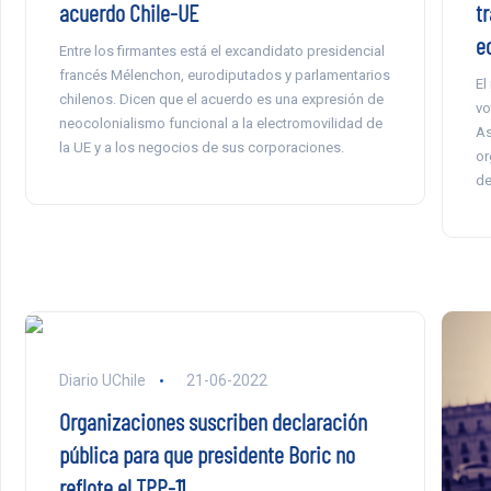
acuerdo Chile-UE
t
e
Entre los firmantes está el excandidato presidencial
francés Mélenchon, eurodiputados y parlamentarios
El
chilenos. Dicen que el acuerdo es una expresión de
vo
neocolonialismo funcional a la electromovilidad de
As
la UE y a los negocios de sus corporaciones.
or
de
Diario UChile
21-06-2022
Organizaciones suscriben declaración
pública para que presidente Boric no
reflote el TPP-11