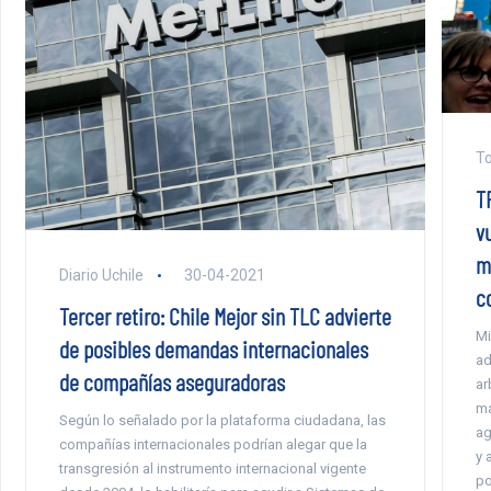
To
T
v
m
Diario Uchile
30-04-2021
c
Tercer retiro: Chile Mejor sin TLC advierte
Mi
de posibles demandas internacionales
ad
de compañías aseguradoras
ar
ma
Según lo señalado por la plataforma ciudadana, las
ag
compañías internacionales podrían alegar que la
y 
transgresión al instrumento internacional vigente
po