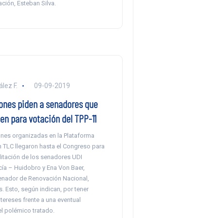
ción, Esteban Silva.
lez F.
09-09-2019
ones piden a senadores que
ten para votación del TPP-11
nes organizadas en la Plataforma
n TLC llegaron hasta el Congreso para
ilitación de los senadores UDI
cía – Huidobro y Ena Von Baer,
nador de Renovación Nacional,
. Esto, según indican, por tener
ntereses frente a una eventual
l polémico tratado.