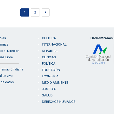
1
2
cias
CULTURA
Encuentranos e
umnas
INTERNACIONAL
as al Director
DEPORTES
una Libre
CIENCIAS
POLÍTICA
ramación diaria
EDUCACIÓN
l en vivo
ECONOMÍA
 de datos
MEDIO AMBIENTE
JUSTICIA
SALUD
DERECHOS HUMANOS