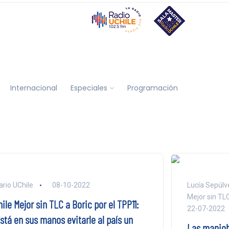
Internacional
Especiales
Programación
ario UChile
08-10-2022
Lucía Sepúlve
Mejor sin TL
ile Mejor sin TLC a Boric por el TPP11:
22-07-2022
stá en sus manos evitarle al país un
Las maniob