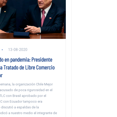
13-08-2020
do en pandemia: Presidente
ma Tratado de Libre Comercio
or
semana, la organización Chile Mejor
 acusado de poca rigurosidad en el
TLC con Brasil aprobado por el
LC con Ecuador tampoco era
 discutió a espaldas de la
ndicó a nuestro medio el integrante de