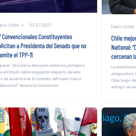
ario Uchile
03-07-2021
Diario Uchile
7 Convencionales Constituyentes
Chile mejor
olicitan a Presidenta del Senado que no
National: “
amite el TPP-11
cercenan la
peran “abordar la discusión sobre los principios
La plataforma s
e el Estado debe resguardar respecto de este
aseguradora Oh
po de acuerdos en el contexto del nuevo marco
Chile luego de
stitucional” durante la Convención.
anticipo de las