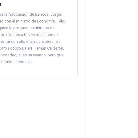
o
 de la Asociación de Bancos, Jorge
ó con el ministro de Economía, Félix
quien le propuso un sistema de
 los clientes a través de sistemas
vitar con ello el alza unilateral en
otros cobros. Para Hernán Calderón,
 Conadecus, es un avance, pero que
terminan con ello.