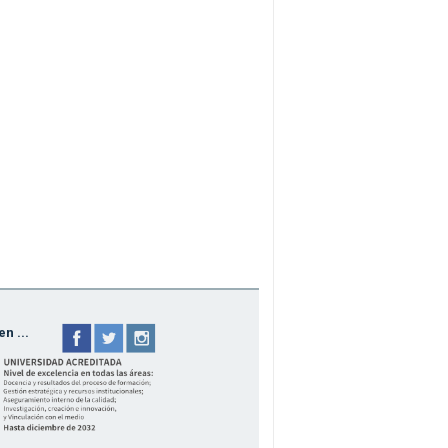
n ...