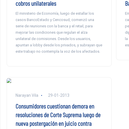
cobros unilaterales
B
El ministerio de Economía, luego de estallar los
Em
casos BancoEstado y Cencosud, comenzó una
ca
serie de reuniones con la banca y el retail, para
pe
mejorar las condiciones que regulan el alza
di
unilateral de comisiones. Desde los usuarios,
la
apuntan a lobby desde los privados, y subrayan que
es
este trabajo no contempla la voz de los afectados.
Narayan Vila
29-01-2013
Consumidores cuestionan demora en
resoluciones de Corte Suprema luego de
nueva postergación en juicio contra