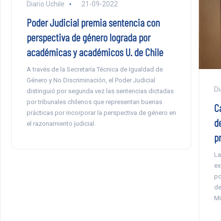
Diario Uchile
21-09-2022
Poder Judicial premia sentencia con
perspectiva de género lograda por
académicas y académicos U. de Chile
A través de la Secretaría Técnica de Igualdad de
Género y No Discriminación, el Poder Judicial
Di
distinguió por segunda vez las sentencias dictadas
por tribunales chilenos que representan buenas
C
prácticas por incorporar la perspectiva de género en
d
el razonamiento judicial.
p
La
ex
po
de
Mi