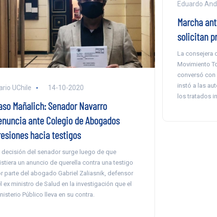
Eduardo An
Marcha ant
solicitan p
La consejera 
Movimiento To
conversó con D
instó a las au
ario UChile
14-10-2020
los tratados i
aso Mañalich: Senador Navarro
enuncia ante Colegio de Abogados
resiones hacia testigos
 decisión del senador surge luego de que
istiera un anuncio de querella contra una testigo
r parte del abogado Gabriel Zaliasnik, defensor
l ex ministro de Salud en la investigación que el
nisterio Público lleva en su contra.