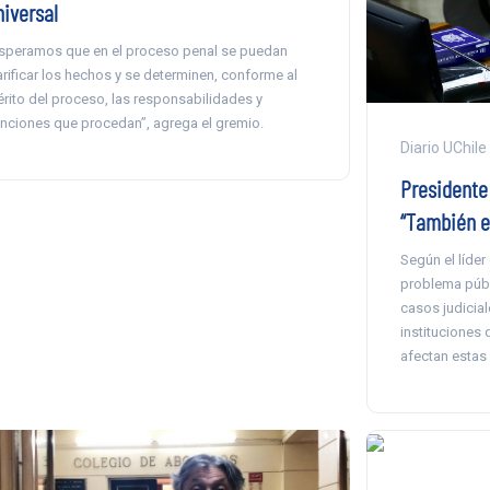
niversal
speramos que en el proceso penal se puedan
arificar los hechos y se determinen, conforme al
rito del proceso, las responsabilidades y
nciones que procedan”, agrega el gremio.
Diario UChile
Presidente
“También e
Según el líder 
problema públi
casos judicia
instituciones 
afectan estas 