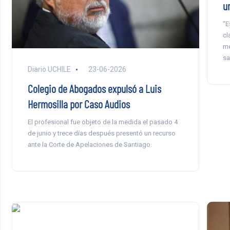
u
“E
cl
mé
sa
Diario UCHILE
23-06-2026
Colegio de Abogados expulsó a Luis
Hermosilla por Caso Audios
El profesional fue objeto de la medida el pasado 4
de junio y trece días después presentó un recurso
ante la Corte de Apelaciones de Santiago.