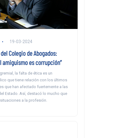
19-03-2024
 del Colegio de Abogados:
l amiguismo es corrupción”
gremial, la falta de ética es un
co que tiene relación con los últimos
les que han afectado fuertemente a las
del Estado. Así, destacó lo mucho que
situaciones a la profesión.