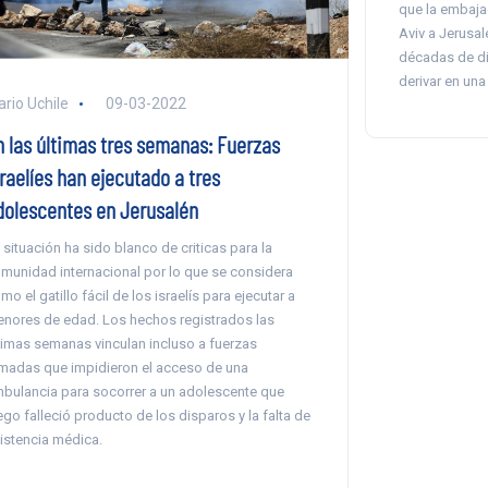
que la embaja
Aviv a Jerusal
décadas de di
derivar en una
ario Uchile
09-03-2022
n las últimas tres semanas: Fuerzas
raelíes han ejecutado a tres
dolescentes en Jerusalén
 situación ha sido blanco de criticas para la
munidad internacional por lo que se considera
mo el gatillo fácil de los israelís para ejecutar a
nores de edad. Los hechos registrados las
timas semanas vinculan incluso a fuerzas
madas que impidieron el acceso de una
bulancia para socorrer a un adolescente que
ego falleció producto de los disparos y la falta de
istencia médica.