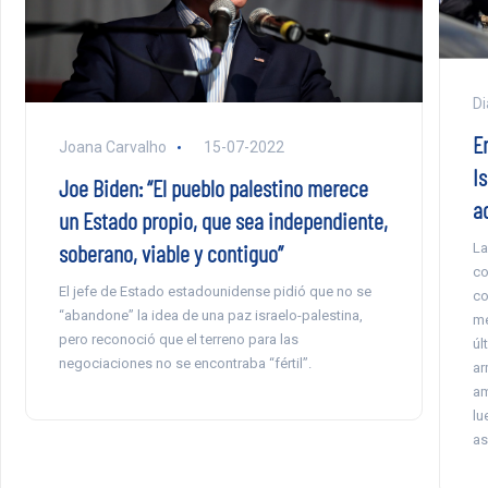
Di
E
Joana Carvalho
15-07-2022
Is
Joe Biden: “El pueblo palestino merece
a
un Estado propio, que sea independiente,
soberano, viable y contiguo”
La
co
El jefe de Estado estadounidense pidió que no se
co
“abandone” la idea de una paz israelo-palestina,
me
pero reconoció que el terreno para las
úl
negociaciones no se encontraba “fértil”.
ar
am
lu
as