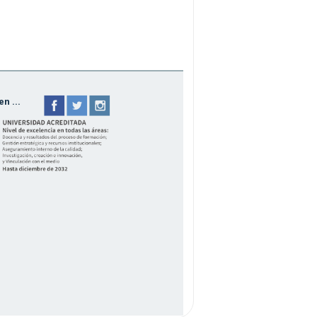
n ...