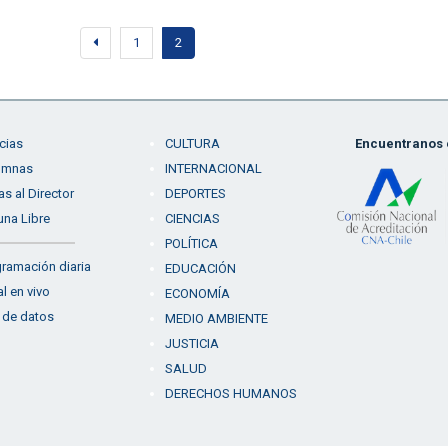
1
2
cias
CULTURA
Encuentranos e
umnas
INTERNACIONAL
as al Director
DEPORTES
una Libre
CIENCIAS
POLÍTICA
ramación diaria
EDUCACIÓN
l en vivo
ECONOMÍA
 de datos
MEDIO AMBIENTE
JUSTICIA
SALUD
DERECHOS HUMANOS