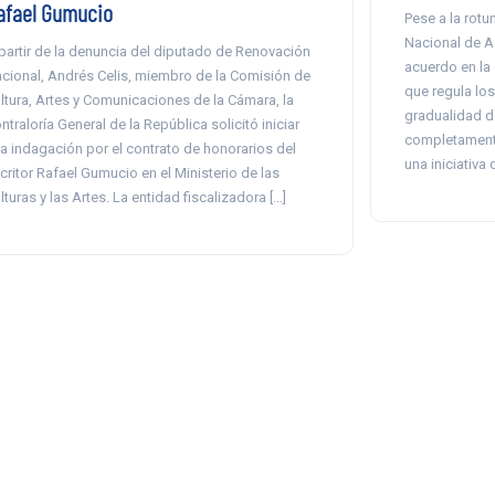
afael Gumucio
Pese a la rot
Nacional de Ag
partir de la denuncia del diputado de Renovación
acuerdo en la
cional, Andrés Celis, miembro de la Comisión de
que regula los
ltura, Artes y Comunicaciones de la Cámara, la
gradualidad d
ntraloría General de la República solicitó iniciar
completamente
a indagación por el contrato de honorarios del
una iniciativa
critor Rafael Gumucio en el Ministerio de las
lturas y las Artes. La entidad fiscalizadora […]