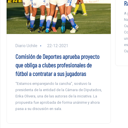
R
A 
Na
Cu
Co
un
es
Diario Uchile
22-12-2021
Cu
Comisión de Deportes aprueba proyecto
que obliga a clubes profesionales de
fútbol a contratar a sus jugadoras
“Estamos emparejando la cancha”, sostuvo la
presidenta de la entidad de la Cámara de Diputados,
Erika Olivera, una de las autoras de la iniciativa. La
propuesta fue aprobada de forma unánime y ahora
pasa a su discusión en sala.