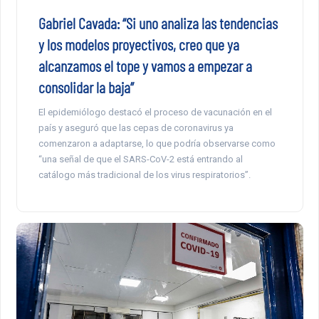
Gabriel Cavada: “Si uno analiza las tendencias
y los modelos proyectivos, creo que ya
alcanzamos el tope y vamos a empezar a
consolidar la baja”
El epidemiólogo destacó el proceso de vacunación en el
país y aseguró que las cepas de coronavirus ya
comenzaron a adaptarse, lo que podría observarse como
“una señal de que el SARS-CoV-2 está entrando al
catálogo más tradicional de los virus respiratorios”.