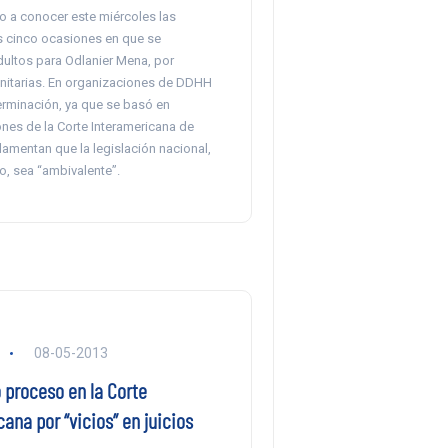
o a conocer este miércoles las
s cinco ocasiones en que se
dultos para Odlanier Mena, por
itarias. En organizaciones de DDHH
erminación, ya que se basó en
es de la Corte Interamericana de
amentan que la legislación nacional,
o, sea “ambivalente”.
08-05-2013
o proceso en la Corte
ana por “vicios” en juicios