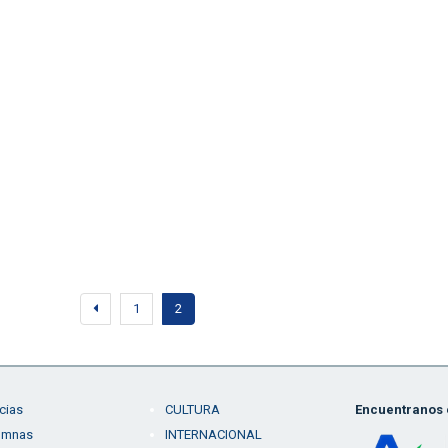
1
2
cias
CULTURA
Encuentranos e
umnas
INTERNACIONAL