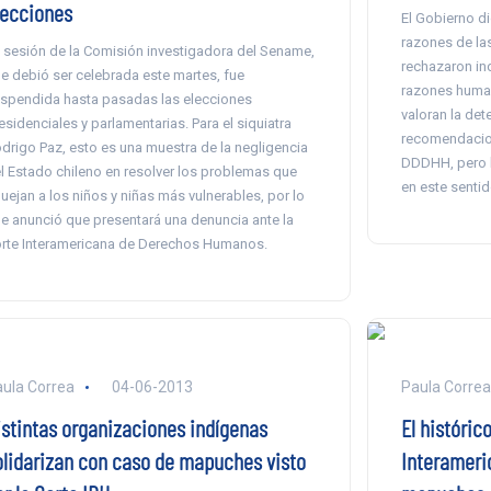
lecciones
El Gobierno di
razones de la
 sesión de la Comisión investigadora del Sename,
rechazaron in
e debió ser celebrada este martes, fue
razones human
spendida hasta pasadas las elecciones
valoran la det
esidenciales y parlamentarias. Para el siquiatra
recomendacion
drigo Paz, esto es una muestra de la negligencia
DDDHH, pero l
l Estado chileno en resolver los problemas que
en este sentid
uejan a los niños y niñas más vulnerables, por lo
e anunció que presentará una denuncia ante la
rte Interamericana de Derechos Humanos.
ula Correa
04-06-2013
Paula Correa
istintas organizaciones indígenas
El históric
olidarizan con caso de mapuches visto
Interameric