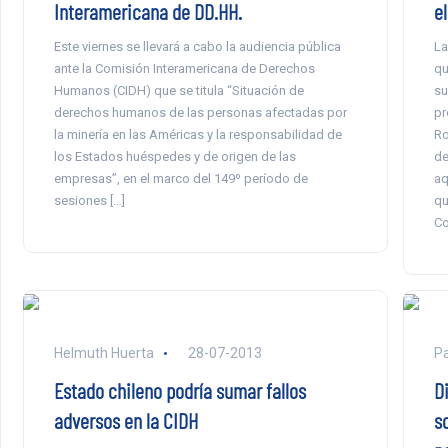
Interamericana de DD.HH.
e
Este viernes se llevará a cabo la audiencia pública
La
ante la Comisión Interamericana de Derechos
qu
Humanos (CIDH) que se titula “Situación de
su
derechos humanos de las personas afectadas por
pr
la minería en las Américas y la responsabilidad de
Ro
los Estados huéspedes y de origen de las
de
empresas”, en el marco del 149º período de
aq
sesiones […]
qu
Co
Helmuth Huerta
28-07-2013
Pa
Estado chileno podría sumar fallos
D
adversos en la CIDH
s