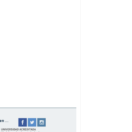
n ...