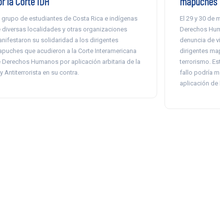
r la Corte IDH
mapuches
 grupo de estudiantes de Costa Rica e indígenas
El 29 y 30 de 
 diversas localidades y otras organizaciones
Derechos Huma
nifestaron su solidaridad a los dirigentes
denuncia de vi
puches que acudieron a la Corte Interamericana
dirigentes m
 Derechos Humanos por aplicación arbitaria de la
terrorismo. Es
y Antiterrorista en su contra.
fallo podría m
aplicación de l