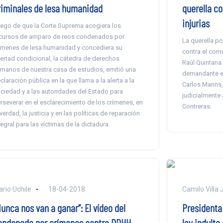
riminales de lesa humanidad
querella co
injurias
ego de que la Corte Suprema acogiera los
cursos de amparo de reos condenados por
La querella po
ímenes de lesa humanidad y concediera su
contra el comu
bertad condicional, la cátedra de derechos
Raúl Quintana 
manos de nuestra casa de estudios, emitió una
demandante e
claración pública en la que llama a la alerta a la
Carlos Manns,
ciedad y a las autoridades del Estado para
judicialmente 
rseverar en el esclarecimiento de los crímenes, en
Contreras.
 verdad, la justicia y en las políticas de reparación
tegral para las víctimas de la dictadura.
ario Uchile
18-04-2018
Camilo Villa J
unca nos van a ganar”: El vídeo del
Presidenta
ondenado por crímenes contra DDHH
ley indult