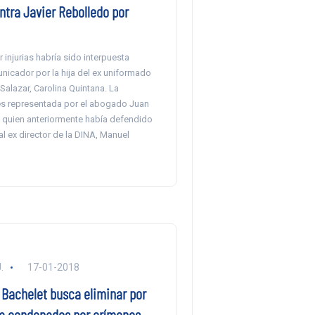
ntra Javier Rebolledo por
r injurias habría sido interpuesta
nicador por la hija del ex uniformado
Salazar, Carolina Quintana. La
s representada por el abogado Juan
 quien anteriormente había defendido
al ex director de la DINA, Manuel
.
17-01-2018
 Bachelet busca eliminar por
o a condenados por crímenes