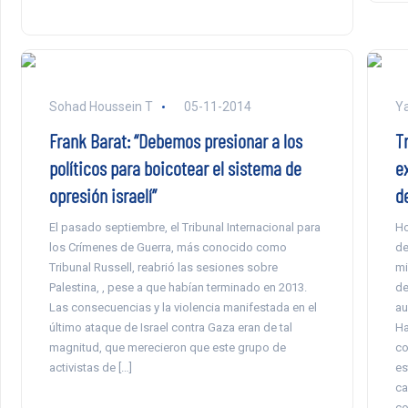
Sohad Houssein T
05-11-2014
Ya
Frank Barat: “Debemos presionar a los
Tr
políticos para boicotear el sistema de
e
opresión israelí”
d
El pasado septiembre, el Tribunal Internacional para
Ho
los Crímenes de Guerra, más conocido como
de
Tribunal Russell, reabrió las sesiones sobre
mi
Palestina, , pese a que habían terminado en 2013.
de
Las consecuencias y la violencia manifestada en el
au
último ataque de Israel contra Gaza eran de tal
Ha
magnitud, que merecieron que este grupo de
co
activistas de […]
es
ca
co