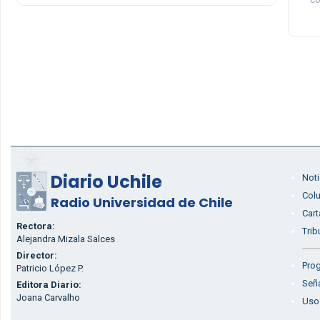
Diario Uchile
Noti
Col
Radio Universidad de Chile
Cart
Rectora:
Trib
Alejandra Mizala Salces
Director:
Prog
Patricio López P.
Seña
Editora Diario:
Joana Carvalho
Uso