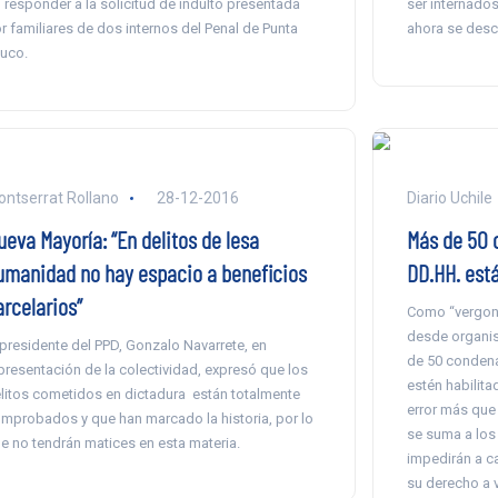
 responder a la solicitud de indulto presentada
ser internados
r familiares de dos internos del Penal de Punta
ahora se desc
uco.
ntserrat Rollano
28-12-2016
Diario Uchile
ueva Mayoría: “En delitos de lesa
Más de 50 
umanidad no hay espacio a beneficios
DD.HH. está
arcelarios”
Como “vergono
desde organi
 presidente del PPD, Gonzalo Navarrete, en
de 50 condena
presentación de la colectividad, expresó que los
estén habilit
litos cometidos en dictadura están totalmente
error más que 
mprobados y que han marcado la historia, por lo
se suma a los
e no tendrán matices en esta materia.
impedirán a ca
su derecho a 