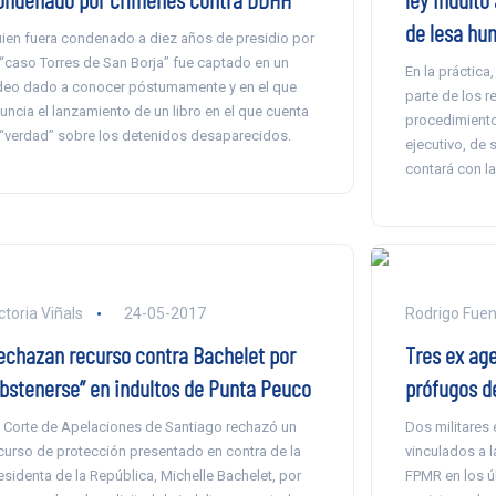
de lesa hu
ien fuera condenado a diez años de presidio por
 “caso Torres de San Borja” fue captado en un
En la práctica
deo dado a conocer póstumamente y en el que
parte de los 
uncia el lanzamiento de un libro en el que cuenta
procedimiento 
 “verdad” sobre los detenidos desaparecidos.
ejecutivo, de 
contará con la
ctoria Viñals
24-05-2017
Rodrigo Fuen
echazan recurso contra Bachelet por
Tres ex ag
abstenerse” en indultos de Punta Peuco
prófugos de
 Corte de Apelaciones de Santiago rechazó un
Dos militares e
curso de protección presentado en contra de la
vinculados a l
esidenta de la República, Michelle Bachelet, por
FPMR en los ú