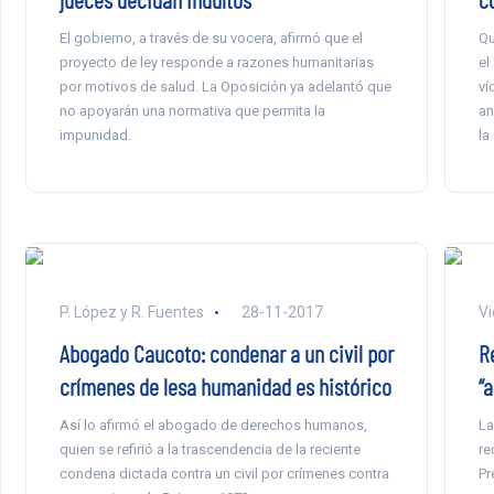
El gobierno, a través de su vocera, afirmó que el
Qu
proyecto de ley responde a razones humanitarias
el
por motivos de salud. La Oposición ya adelantó que
ví
no apoyarán una normativa que permita la
an
impunidad.
la
P. López y R. Fuentes
28-11-2017
Vi
Abogado Caucoto: condenar a un civil por
R
crímenes de lesa humanidad es histórico
“
Así lo afirmó el abogado de derechos humanos,
La
quien se refirió a la trascendencia de la reciente
re
condena dictada contra un civil por crímenes contra
Pr