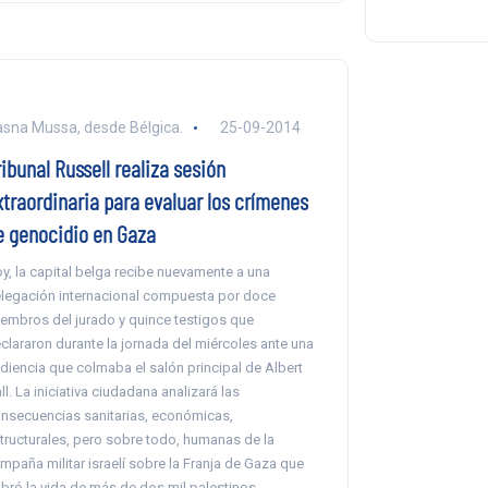
sna Mussa, desde Bélgica.
25-09-2014
ibunal Russell realiza sesión
xtraordinaria para evaluar los crímenes
e genocidio en Gaza
y, la capital belga recibe nuevamente a una
legación internacional compuesta por doce
embros del jurado y quince testigos que
clararon durante la jornada del miércoles ante una
diencia que colmaba el salón principal de Albert
ll. La iniciativa ciudadana analizará las
nsecuencias sanitarias, económicas,
tructurales, pero sobre todo, humanas de la
mpaña militar israelí sobre la Franja de Gaza que
bró la vida de más de dos mil palestinos.