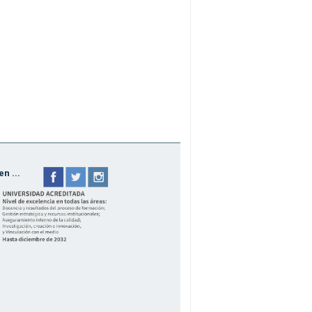
n ...