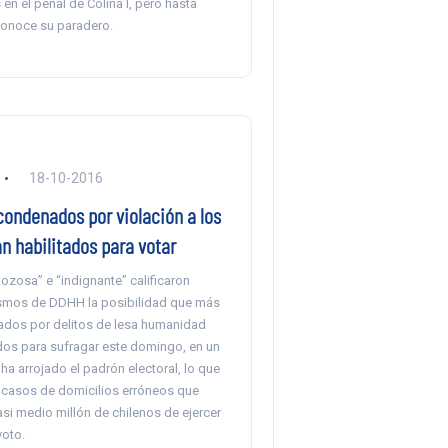
 en el penal de Colina I, pero hasta
onoce su paradero.
18-10-2016
condenados por violación a los
n habilitados para votar
zosa” e “indignante” calificaron
smos de DDHH la posibilidad que más
dos por delitos de lesa humanidad
ados para sufragar este domingo, en un
ha arrojado el padrón electoral, lo que
 casos de domicilios erróneos que
si medio millón de chilenos de ejercer
voto.