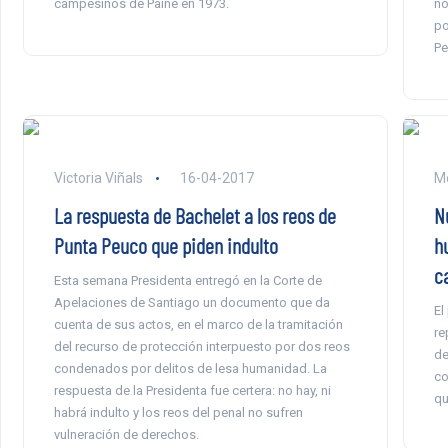
campesinos de Paine en 1973.
no
po
Pe
Victoria Viñals
16-04-2017
Mo
La respuesta de Bachelet a los reos de
N
Punta Peuco que piden indulto
h
c
Esta semana Presidenta entregó en la Corte de
Apelaciones de Santiago un documento que da
El
cuenta de sus actos, en el marco de la tramitación
re
del recurso de protección interpuesto por dos reos
de
condenados por delitos de lesa humanidad. La
co
respuesta de la Presidenta fue certera: no hay, ni
qu
habrá indulto y los reos del penal no sufren
vulneración de derechos.