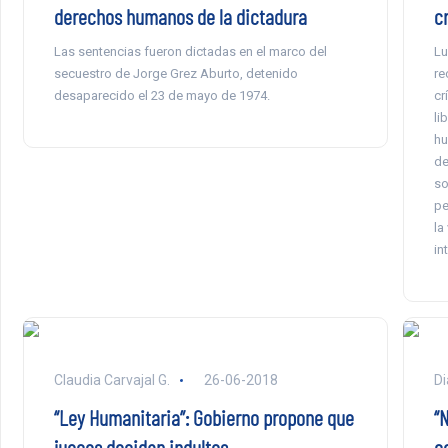
derechos humanos de la dictadura
c
Las sentencias fueron dictadas en el marco del
Lu
secuestro de Jorge Grez Aburto, detenido
re
desaparecido el 23 de mayo de 1974.
cr
li
hu
de
so
pe
la
in
Claudia Carvajal G.
26-06-2018
Di
“Ley Humanitaria”: Gobierno propone que
“N
jueces decidan indultos
c