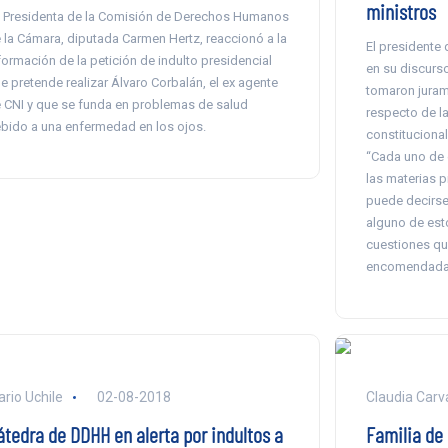
ministros
 Presidenta de la Comisión de Derechos Humanos
 la Cámara, diputada Carmen Hertz, reaccionó a la
El presidente 
formación de la petición de indulto presidencial
en su discurs
e pretende realizar Álvaro Corbalán, el ex agente
tomaron jurame
 CNI y que se funda en problemas de salud
respecto de l
bido a una enfermedad en los ojos.
constitucional
“Cada uno de 
las materias p
puede decirse
alguno de est
cuestiones qu
encomendadas
ario Uchile
02-08-2018
Claudia Carva
átedra de DDHH en alerta por indultos a
Familia de