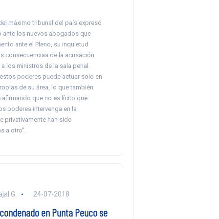
del máximo tribunal del país expresó
o ante los nuevos abogados que
nto ante el Pleno, su inquietud
as consecuencias de la acusación
 a los ministros de la sala penal.
estos poderes puede actuar solo en
ropias de su área, lo que también
 afirmando que no es lícito que
os poderes intervenga en la
e privativamente han sido
 a otro”.
jal G.
24-07-2018
 condenado en Punta Peuco se