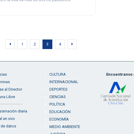
1
2
3
4
cias
CULTURA
Encuentranos e
umnas
INTERNACIONAL
as al Director
DEPORTES
una Libre
CIENCIAS
POLÍTICA
ramación diaria
EDUCACIÓN
l en vivo
ECONOMÍA
 de datos
MEDIO AMBIENTE