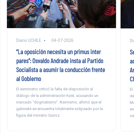
Diario UCHILE
04-07-2026
Di
“La oposición necesita un primus inter
S
pares”: Osvaldo Andrade insta al Partido
a
Socialista a asumir la conducción frente
A
al Gobierno
Ch
El exministro criticó la falta de disposición al
El
diálogo de la administración Kast, acusando un
de
marcado “dogmatismo”. Asimismo, afirmó que el
Ma
gabinete se encuentra totalmente eclipsado por la
ex
figura del ministro Quiroz.
ca