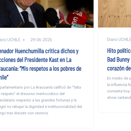
Diario UCHIL
ario UCHILE
29-06-2026
Hito políti
enador Huenchumilla critica dichos y
Bad Bunny d
cciones del Presidente Kast en La
corazón de 
raucanía: “Mis respetos a los pobres de
ile”
En medio de u
la influencia h
 parlamentario por La Araucanía calificó de “falta
convierte hoy e
 respeto” el discurso meritocrático del
show cantando
ndatario respecto a las grandes fortunas y le
igió no rebajar la dignidad e institucionalidad del
rgo tras discutir con vecinos.