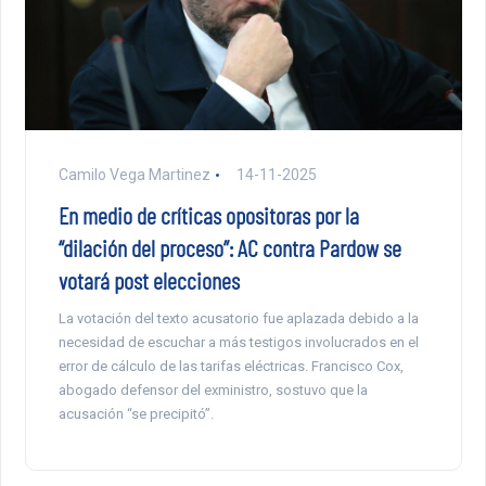
Camilo Vega Martinez
14-11-2025
En medio de críticas opositoras por la
“dilación del proceso”: AC contra Pardow se
votará post elecciones
La votación del texto acusatorio fue aplazada debido a la
necesidad de escuchar a más testigos involucrados en el
error de cálculo de las tarifas eléctricas. Francisco Cox,
abogado defensor del exministro, sostuvo que la
acusación “se precipitó”.