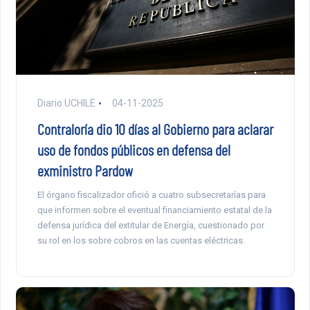
Diario UCHILE
04-11-2025
Contraloría dio 10 días al Gobierno para aclarar
uso de fondos públicos en defensa del
exministro Pardow
El órgano fiscalizador ofició a cuatro subsecretarías para
que informen sobre el eventual financiamiento estatal de la
defensa jurídica del extitular de Energía, cuestionado por
su rol en los sobre cobros en las cuentas eléctricas.