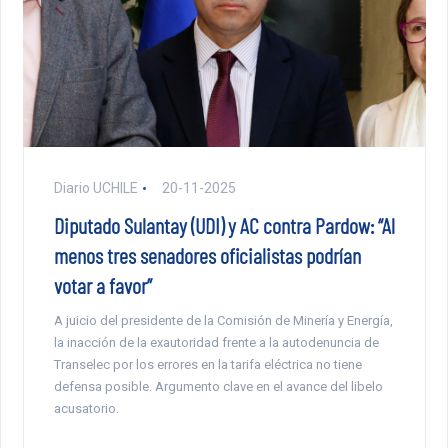
Diario UCHILE
20-11-2025
Diputado Sulantay (UDI) y AC contra Pardow: “Al
menos tres senadores oficialistas podrían
votar a favor”
A juicio del presidente de la Comisión de Minería y Energía,
la inacción de la exautoridad frente a la autodenuncia de
Transelec por los errores en la tarifa eléctrica no tiene
defensa posible. Argumento clave en el avance del libelo
acusatorio.