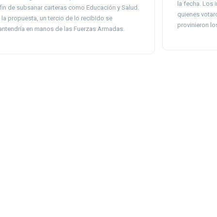
la fecha. Los
 fin de subsanar carteras como Educación y Salud.
quienes votar
 la propuesta, un tercio de lo recibido se
provinieron l
ntendría en manos de las Fuerzas Armadas.