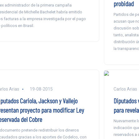
probidad
 ex administrador de la primera campaña
esidencial de Michelle Bachelet habría emitido
Partidos de p
s facturas a la empresa investigada por el pago
acusan que no 
 políticos en Brasil.
discusión sobr
tanto, analist
distribución ún
la transparenc
rlos Arias
19-08-2015
Carlos Arias
iputados Cariola, Jackson y Vallejo
Diputados 
resentan proyecto para modificar Ley
para revela
eservada del Cobre
Nuevamente lo
indicación qu
 documento pretende redistribuir los dineros
reservados a 
caudados gracias a los aportes de Codelco, con