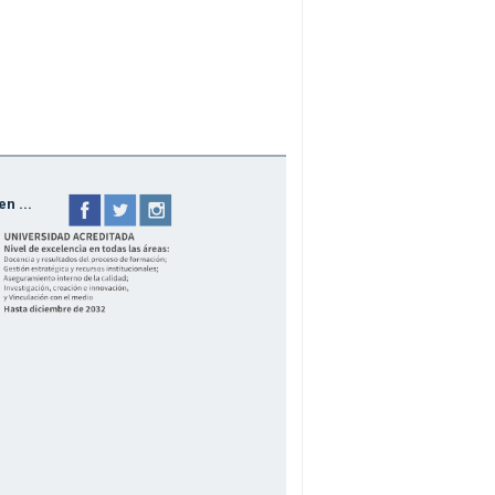
n ...