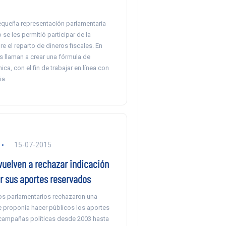
equeña representación parlamentaria
se les permitió participar de la
e el reparto de dineros fiscales. En
as llaman a crear una fórmula de
ica, con el fin de trabajar en línea con
ia.
15-07-2015
vuelven a rechazar indicación
r sus aportes reservados
s parlamentarios rechazaron una
e proponía hacer públicos los aportes
campañas políticas desde 2003 hasta