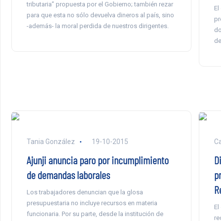
tributaria” propuesta por el Gobierno; también rezar
El
para que esta no sólo devuelva dineros al país, sino
pr
-además- la moral perdida de nuestros dirigentes.
do
de
Tania González
19-10-2015
Ca
Ajunji anuncia paro por incumplimiento
D
de demandas laborales
p
R
Los trabajadores denuncian que la glosa
presupuestaria no incluye recursos en materia
El
funcionaria. Por su parte, desde la institución de
re