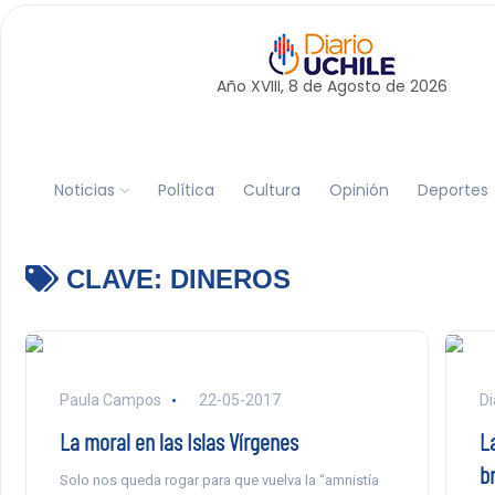
Año XVIII, 8 de
Agosto
de 2026
Noticias
Política
Cultura
Opinión
Deportes
CLAVE:
DINEROS
Paula Campos
22-05-2017
Di
La moral en las Islas Vírgenes
La
b
Solo nos queda rogar para que vuelva la “amnistía