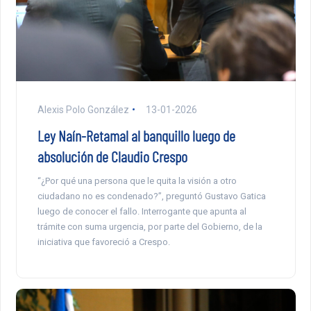
Alexis Polo González
13-01-2026
Ley Naín-Retamal al banquillo luego de
absolución de Claudio Crespo
“¿Por qué una persona que le quita la visión a otro
ciudadano no es condenado?”, preguntó Gustavo Gatica
luego de conocer el fallo. Interrogante que apunta al
trámite con suma urgencia, por parte del Gobierno, de la
iniciativa que favoreció a Crespo.