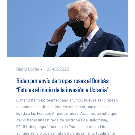
Diario Uchile
23-02-2022
Biden por envío de tropas rusas al Donbás:
“Esto es el inicio de la invasión a Ucrania”
El mandatario norteamericano anunció nuevas sanciones y
en particular a dos entidades bancarias, una de ellas
ligada a las Fuerzas Armadas rusas. Además, advirtió que
de no haber una retirada de las tropas de Bielorrusia,
EE.UU. desplegará fuerzas en Estonia, Letonia y Lituania,
aunque señaló que se trata de un movimiento totalmente