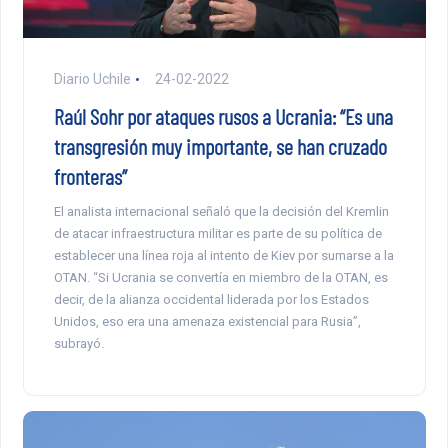
Diario Uchile
24-02-2022
Raúl Sohr por ataques rusos a Ucrania: “Es una
transgresión muy importante, se han cruzado
fronteras”
El analista internacional señaló que la decisión del Kremlin
de atacar infraestructura militar es parte de su política de
establecer una línea roja al intento de Kiev por sumarse a la
OTAN. “Si Ucrania se convertía en miembro de la OTAN, es
decir, de la alianza occidental liderada por los Estados
Unidos, eso era una amenaza existencial para Rusia”,
subrayó.