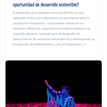
oportunidad de desarrollo sostenible?
El desarrollo de la industria nacional del litio es muy
relevante: el litio y sus derivados son necesarios para la
producción de baterías, componente central de los
vehículos eléctricos, dispositivos móviles y sistemas de
respaldo eléctrico; también para el desarrollo de
aleaciones en las industrias aeronáuticas y aeroespacial, la
producción de medicamentos para el tratamiento […]