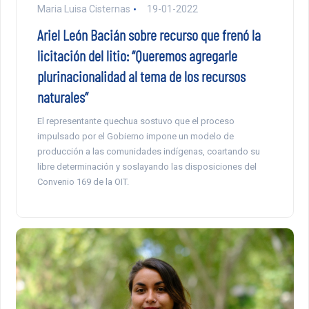
Maria Luisa Cisternas
19-01-2022
Ariel León Bacián sobre recurso que frenó la
licitación del litio: “Queremos agregarle
plurinacionalidad al tema de los recursos
naturales”
El representante quechua sostuvo que el proceso
impulsado por el Gobierno impone un modelo de
producción a las comunidades indígenas, coartando su
libre determinación y soslayando las disposiciones del
Convenio 169 de la OIT.