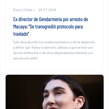
Diario UChile
24-07-2024
Ex director de Gendarmería por arresto de
Macaya: “Se transgredió protocolo para
traslado”
Tulio Arce abordó los cuestionamientos a dicha detención
y afirmó que “llama la atención, debido a que se hizo uso
de una enfermería o de otras dependencias distintas a lo
que es una celda”.