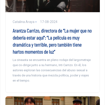
Catalina Araya
17-08-2024
Arantza Carrizo, directora de “La mujer que no
debería estar aquí”: “La película es muy
dramática y terrible, pero también tiene
hartos momentos de luz”
La cineasta se encuentra en pleno rodaje del largometraje
que co-dirige junto a su hermano, Inti Carrizo. En él, los
autores exploran las consecuencias del abuso sexual a
través de una historia que mezcla política, poder y viajes
en el tiempo.