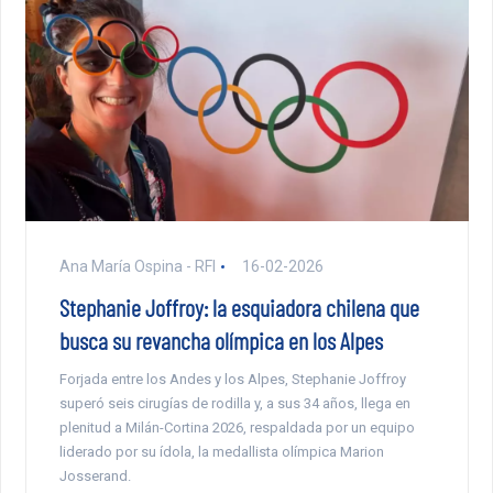
Ana María Ospina - RFI
16-02-2026
Stephanie Joffroy: la esquiadora chilena que
busca su revancha olímpica en los Alpes
Forjada entre los Andes y los Alpes, Stephanie Joffroy
superó seis cirugías de rodilla y, a sus 34 años, llega en
plenitud a Milán-Cortina 2026, respaldada por un equipo
liderado por su ídola, la medallista olímpica Marion
Josserand.