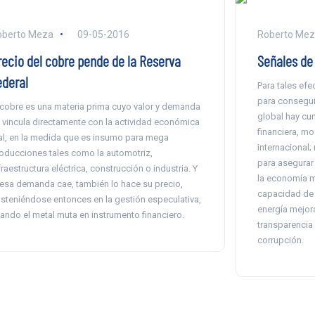
oberto Meza
09-05-2016
Roberto Mez
recio del cobre pende de la Reserva
Señales de
ederal
Para tales ef
para consegui
 cobre es una materia prima cuyo valor y demanda
global hay cu
 vincula directamente con la actividad económica
financiera, mo
al, en la medida que es insumo para mega
internacional;
oducciones tales como la automotriz,
para asegurar
fraestructura eléctrica, construcción o industria. Y
la economía m
 esa demanda cae, también lo hace su precio,
capacidad de 
steniéndose entonces en la gestión especulativa,
energía mejora
ando el metal muta en instrumento financiero.
transparencia 
corrupción.