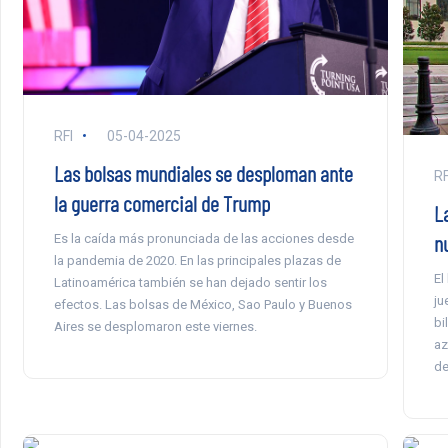
RFI
05-04-2025
Las bolsas mundiales se desploman ante
RF
la guerra comercial de Trump
L
n
Es la caída más pronunciada de las acciones desde
la pandemia de 2020. En las principales plazas de
El
Latinoamérica también se han dejado sentir los
ju
efectos. Las bolsas de México, Sao Paulo y Buenos
bi
Aires se desplomaron este viernes.
az
de