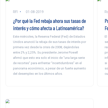
RFI
01-08-2019
R
¿Por qué la Fed rebaja ahora sus tasas de
P
interés y cómo afecta a Latinoamérica?
F
Este miércoles, la Reserva Federal (Fed) de Estados
El
Unidos anunció la rebaja de sus tasas de interés por
se
primera vez desde la crisis de 2008, dejándolas
re
entre 2% y 2,25%. Su presidente Jerome Powell
pr
afirmó que esto era solo el inicio de “una larga serie
in
de recortes” para enfrentar “incertidumbres” en el
si
panorama económico, a pesar de un fuerte aumento
so
del desempleo en los últimos años.
cu