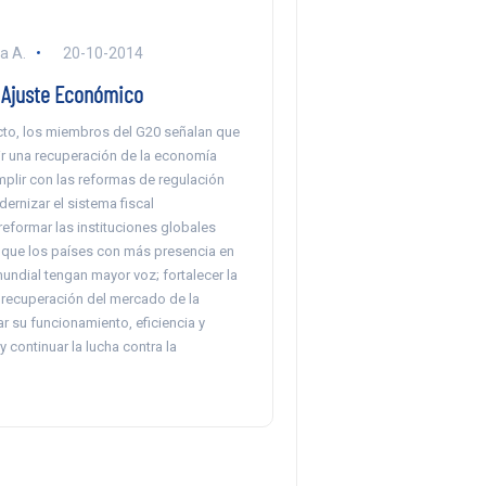
a A.
20-10-2014
 Ajuste Económico
ecto, los miembros del G20 señalan que
r una recuperación de la economía
mplir con las reformas de regulación
dernizar el sistema fiscal
 reformar las instituciones globales
 que los países con más presencia en
undial tengan mayor voz; fortalecer la
recuperación del mercado de la
r su funcionamiento, eficiencia y
y continuar la lucha contra la