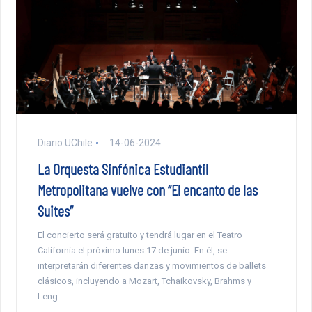
Diario UChile
14-06-2024
La Orquesta Sinfónica Estudiantil
Metropolitana vuelve con “El encanto de las
Suites”
El concierto será gratuito y tendrá lugar en el Teatro
California el próximo lunes 17 de junio. En él, se
interpretarán diferentes danzas y movimientos de ballets
clásicos, incluyendo a Mozart, Tchaikovsky, Brahms y
Leng.