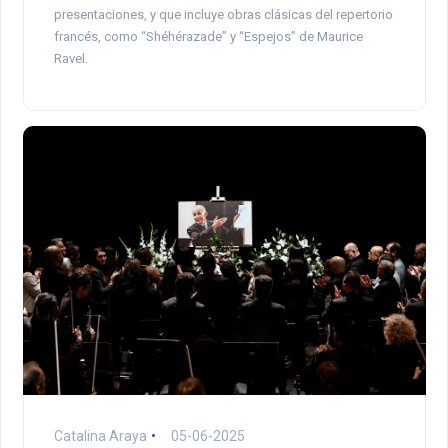
presentaciones, y que incluye obras clásicas del repertorio
francés, como “Shéhérazade” y “Espejos” de Maurice
Ravel.
Catalina Araya
05-06-2025