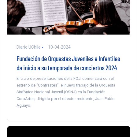
Diario UChile
10-04-2024
Fundación de Orquestas Juveniles e Infantiles
da inicio a su temporada de conciertos 2024
El ciclo de presentaciones de la FOJI comenzará con el
estreno de “Contrastes”, el nuevo trabajo de la Orquesta
Sinfónica Nacional Juvenil (OSNJ) en la Fundación
CorpArtes, dirigido por el director residente, Juan Pablo
Aguayo.