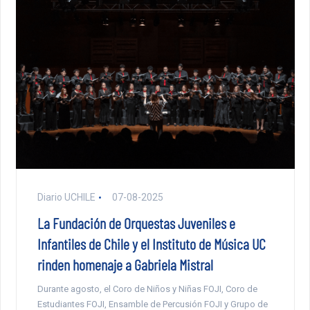
Diario UCHILE
07-08-2025
La Fundación de Orquestas Juveniles e
Infantiles de Chile y el Instituto de Música UC
rinden homenaje a Gabriela Mistral
Durante agosto, el Coro de Niños y Niñas FOJI, Coro de
Estudiantes FOJI, Ensamble de Percusión FOJI y Grupo de