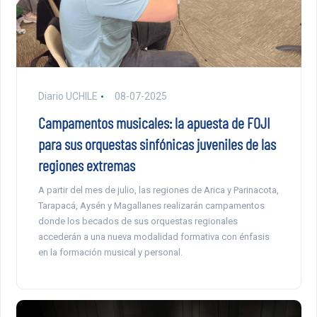
Diario UCHILE
08-07-2025
Campamentos musicales: la apuesta de FOJI
para sus orquestas sinfónicas juveniles de las
regiones extremas
A partir del mes de julio, las regiones de Arica y Parinacota,
Tarapacá, Aysén y Magallanes realizarán campamentos
donde los becados de sus orquestas regionales
accederán a una nueva modalidad formativa con énfasis
en la formación musical y personal.