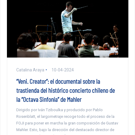
Catalina Araya
10-04-2024
“Veni. Creator”: el documental sobre la
trastienda del histórico concierto chileno de
la “Octava Sinfonía” de Mahler
Dirigido por Iván Tziboulka y producido por Pablo
Rosenblatt, el largometraje recoge todo el proceso de la
FOJI para poner en marcha la gran composición de Gustav
Mahler. Esto, bajo la dirección del destacado director de