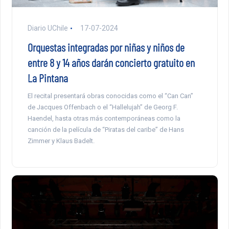
Diario UChile
17-07-2024
Orquestas integradas por niñas y niños de
entre 8 y 14 años darán concierto gratuito en
La Pintana
El recital presentará obras conocidas como el “Can Can”
de Jacques Offenbach o el “Hallelujah” de Georg F.
Haendel, hasta otras más contemporáneas como la
canción de la película de “Piratas del caribe” de Hans
Zimmer y Klaus Badelt.